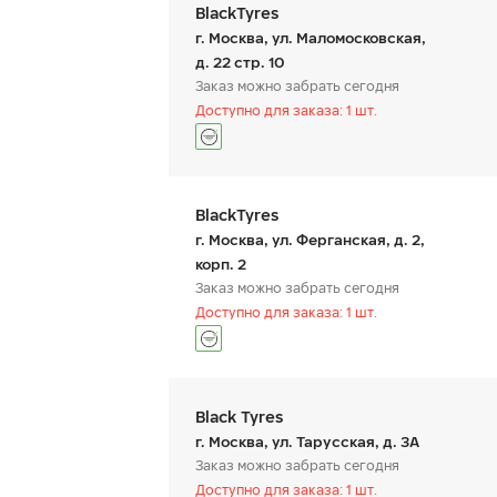
BlackTyres
г. Москва, ул. Маломосковская,
д. 22 стр. 10
Заказ можно забрать сегодня
Доступно для заказа: 1 шт.
Ikon Autograph Ice 10
I
205/60 R 16 96T XL
20
График работы
Телефон
пн:
9:00-21:00
+7 (499) 444-22-61
BlackTyres
вт:
9:00-21:00
ср:
9:00-21:00
г. Москва, ул. Ферганская, д. 2,
чт:
9:00-21:00
корп. 2
пт:
9:00-21:00
13 260
₽
Заказ можно забрать сегодня
от
о
сб:
9:00-21:00
вс:
9:00-21:00
Доступно для заказа: 1 шт.
КУПИТЬ
График работы
Телефон
пн:
9:00-21:00
+7 (499) 444-22-61
Black Tyres
вт:
9:00-21:00
ср:
9:00-21:00
г. Москва, ул. Тарусская, д. 3А
чт:
9:00-21:00
Заказ можно забрать сегодня
пт:
9:00-21:00
Доступно для заказа: 1 шт.
сб:
9:00-21:00