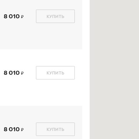
8 010
КУПИТЬ
kon Autograph Snow 5
Ikon Autograph Ice 9
5/60 R 16 96R XL
205/60 R 16 96T XL
8 010
КУПИТЬ
11 300
₽
11 330
₽
т
от
КУПИТЬ
КУПИТЬ
8 010
КУПИТЬ