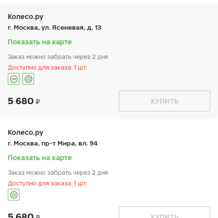
ср:
9:00-21:00
чт:
9:00-21:00
Колесо.ру
пт:
9:00-21:00
г. Москва, ул. Ясеневая, д. 13
сб:
9:00-20:00
вс:
9:00-20:00
Показать на карте
Заказ можно забрать через 2 дня
Доступно для заказа: 1 шт.
5 680
График работы
Телефон
КУПИТЬ
пн:
9:00-21:00
+7 (495) 399-86-90
вт:
9:00-21:00
ср:
9:00-21:00
чт:
9:00-21:00
Колесо.ру
пт:
9:00-21:00
г. Москва, пр-т Мира, вл. 94
сб:
9:00-21:00
вс:
9:00-21:00
Показать на карте
Шиномонтаж отсутствует
Заказ можно забрать через 2 дня
Доступно для заказа: 1 шт.
5 680
График работы
Телефон
КУПИТЬ