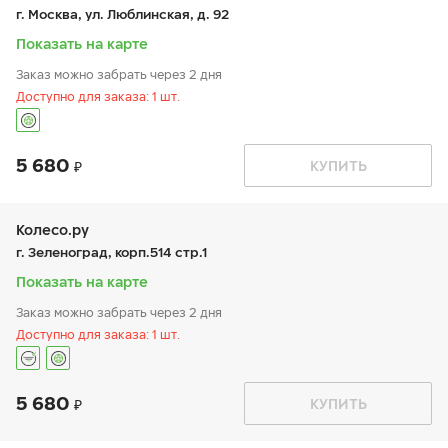
пт:
9:00-21:00
г. Москва, ул. Люблинская, д. 92
сб:
9:00-21:00
вс:
9:00-21:00
Показать на карте
Заказ можно забрать через 2 дня
Доступно для заказа: 1 шт.
5 680
График работы
Телефон
КУПИТЬ
пн:
9:00-21:00
+7 (499) 722-74-24
вт:
9:00-21:00
ср:
9:00-21:00
чт:
9:00-21:00
Колесо.ру
пт:
9:00-21:00
г. Зеленоград, корп.514 стр.1
сб:
9:00-21:00
вс:
9:00-21:00
Показать на карте
Заказ можно забрать через 2 дня
Доступно для заказа: 1 шт.
5 680
График работы
Телефон
КУПИТЬ
пн:
9:00-21:00
+7 (499) 735-74-32
вт:
9:00-21:00