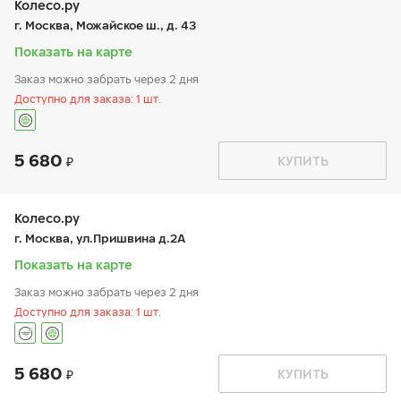
чт:
9:00-21:00
Колесо.ру
пт:
9:00-21:00
г. Москва, Можайское ш., д. 43
сб:
9:00-20:00
вс:
9:00-19:00
Показать на карте
Заказ можно забрать через 2 дня
Доступно для заказа: 1 шт.
5 680
График работы
Телефон
КУПИТЬ
пн:
9:00-21:00
+7 (495) 443-09-59
вт:
9:00-21:00
ср:
9:00-21:00
чт:
9:00-21:00
Колесо.ру
пт:
9:00-21:00
г. Москва, ул.Пришвина д.2А
сб:
9:00-21:00
вс:
9:00-21:00
Показать на карте
Заказ можно забрать через 2 дня
Доступно для заказа: 1 шт.
5 680
График работы
Телефон
КУПИТЬ
пн:
9:00-21:00
+7 (499) 909-33-76
вт:
9:00-21:00