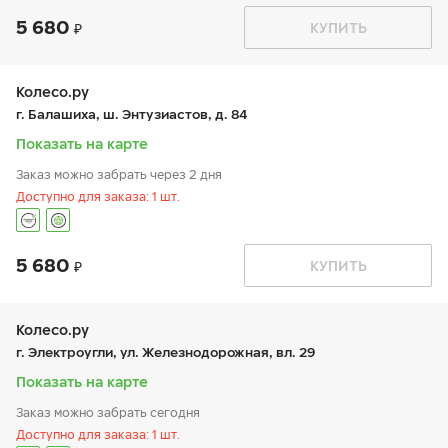
5 680
График работы
Телефон
КУПИТЬ
пн:
9:00-21:00
+7 (495) 732-90-95
вт:
9:00-21:00
ср:
9:00-21:00
чт:
9:00-21:00
Колесо.ру
пт:
9:00-21:00
г. Балашиха, ш. Энтузиастов, д. 84
сб:
9:00-20:00
вс:
9:00-20:00
Показать на карте
Заказ можно забрать через 2 дня
Доступно для заказа: 1 шт.
5 680
График работы
Телефон
КУПИТЬ
пн:
9:00-21:00
+7 (495) 544-02-02
вт:
9:00-21:00
ср:
9:00-21:00
чт:
9:00-21:00
Колесо.ру
пт:
9:00-21:00
г. Электроугли, ул. Железнодорожная, вл. 29
сб:
9:00-21:00
вс:
9:00-21:00
Показать на карте
Заказ можно забрать сегодня
Доступно для заказа: 1 шт.