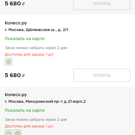
5 680
График работы
Телефон
КУПИТЬ
пн:
9:00-21:00
+7 (499) 171-16-93
вт:
9:00-21:00
ср:
9:00-21:00
чт:
9:00-21:00
Колесо.ру
пт:
9:00-21:00
г. Москва, Щёлковское ш., д. 2/1
сб:
9:00-21:00
вс:
9:00-21:00
Показать на карте
Заказ можно забрать через 2 дня
Доступно для заказа: 1 шт.
5 680
График работы
Телефон
КУПИТЬ
пн:
9:00-21:00
+7 (499) 166-29-28
вт:
9:00-21:00
ср:
9:00-21:00
чт:
9:00-21:00
Колесо.ру
пт:
9:00-21:00
г. Москва, Мичуринский пр-т д.21 корп.2
сб:
9:00-21:00
вс:
9:00-21:00
Показать на карте
Заказ можно забрать через 2 дня
Доступно для заказа: 1 шт.