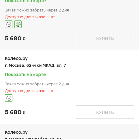
Показать на карте
Заказ можно забрать через 2 дня
Доступно для заказа: 1 шт.
5 680
График работы
Телефон
КУПИТЬ
пн:
9:00-21:00
+7 (495) 967-95-51
вт:
9:00-21:00
ср:
9:00-21:00
чт:
9:00-21:00
Колесо.ру
пт:
9:00-21:00
г. Москва, 62-й км МКАД, вл. 7
сб:
9:00-20:00
вс:
9:00-20:00
Показать на карте
Заказ можно забрать через 2 дня
Доступно для заказа: 1 шт.
5 680
График работы
Телефон
КУПИТЬ
пн:
9:00-20:00
+7 (499) 727-10-15
вт:
9:00-20:00
ср:
9:00-20:00
чт:
9:00-20:00
Колесо.ру
пт:
9:00-20:00