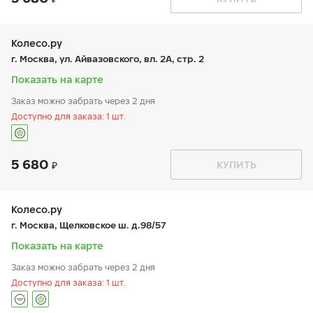
пн:
9:00-21:00
+7 (495) 966-16-15
вт:
9:00-21:00
ср:
9:00-21:00
чт:
9:00-21:00
Колесо.ру
пт:
9:00-21:00
г. Москва, ул. Айвазовского, вл. 2А, стр. 2
сб:
9:00-21:00
вс:
9:00-21:00
Показать на карте
Заказ можно забрать через 2 дня
Доступно для заказа: 1 шт.
5 680
График работы
Телефон
КУПИТЬ
пн:
9:00-21:00
+7 (495) 425-13-02
вт:
9:00-21:00
ср:
9:00-21:00
чт:
9:00-21:00
Колесо.ру
пт:
9:00-21:00
г. Москва, Щелковское ш. д.98/57
сб:
9:00-21:00
вс:
9:00-21:00
Показать на карте
Заказ можно забрать через 2 дня
Доступно для заказа: 1 шт.