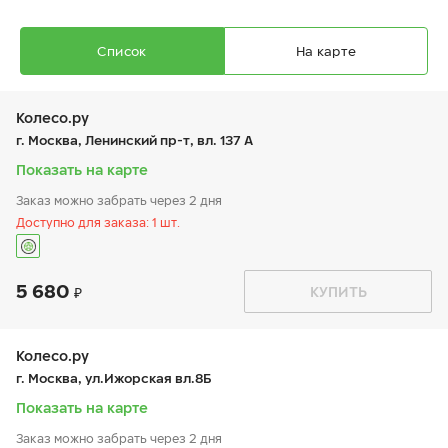
бренда, нанесенного на боковину.
Список
На карте
Колесо.ру
г. Москва, Ленинский пр-т, вл. 137 А
Показать на карте
Заказ можно забрать через 2 дня
Ikon Autograph Ice 10
Доступно для заказа: 1 шт.
215/55 R 17 98T XL
5 680
График работы
Телефон
КУПИТЬ
пн:
9:00-21:00
+7 (499) 995-25-80
вт:
9:00-21:00
ср:
9:00-21:00
20 320
₽
чт:
9:00-21:00
Колесо.ру
от
пт:
9:00-21:00
г. Москва, ул.Ижорская вл.8Б
сб:
9:00-21:00
вс:
9:00-21:00
Показать на карте
Заказ можно забрать через 2 дня