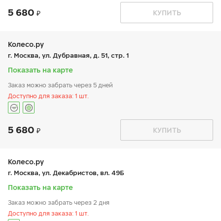
5 680
График работы
Телефон
КУПИТЬ
пн:
9:00-21:00
+7 (495) 468-80-86
вт:
9:00-21:00
ср:
9:00-21:00
чт:
9:00-21:00
Колесо.ру
пт:
9:00-21:00
г. Москва, ул. Дубравная, д. 51, стр. 1
сб:
9:00-20:00
вс:
9:00-20:00
Показать на карте
Заказ можно забрать через 5 дней
Доступно для заказа: 1 шт.
5 680
График работы
Телефон
КУПИТЬ
пн:
9:00-21:00
+7 (495) 665-97-30
вт:
9:00-21:00
ср:
9:00-21:00
чт:
9:00-21:00
Колесо.ру
пт:
9:00-21:00
г. Москва, ул. Декабристов, вл. 49Б
сб:
9:00-21:00
вс:
9:00-21:00
Показать на карте
Заказ можно забрать через 2 дня
Доступно для заказа: 1 шт.