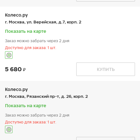
вт:
9:00-21:00
ср:
9:00-21:00
чт:
9:00-21:00
Колесо.ру
пт:
9:00-21:00
г. Москва, ул. Верейская, д.7, корп. 2
сб:
9:00-20:00
вс:
9:00-19:00
Показать на карте
Заказ можно забрать через 2 дня
Доступно для заказа: 1 шт.
5 680
График работы
Телефон
КУПИТЬ
пн:
9:00-21:00
+7 (495) 444-33-34
вт:
9:00-21:00
ср:
9:00-21:00
чт:
9:00-21:00
Колесо.ру
пт:
9:00-21:00
г. Москва, Рязанский пр-т, д. 26, корп. 2
сб:
9:00-21:00
вс:
9:00-21:00
Показать на карте
Заказ можно забрать через 2 дня
Доступно для заказа: 1 шт.