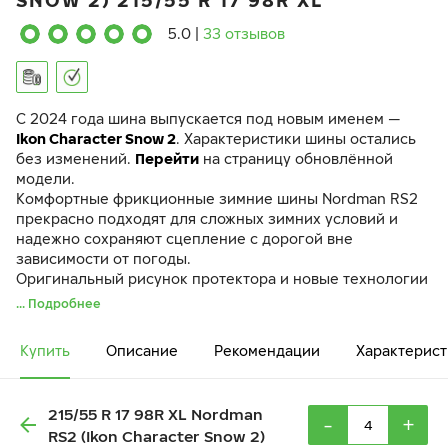
SNOW 2) 215/55 R 17 98R XL
5.0
|
33 отзывов
C 2024 года шина выпускается под новым именем —
Ikon Character Snow 2
. Характеристики шины остались
без изменений.
Перейти
на страницу обновлённой
модели.
Комфортные фрикционные зимние шины Nordman RS2
прекрасно подходят для сложных зимних условий и
надежно сохраняют сцепление с дорогой вне
зависимости от погоды.
Оригинальный рисунок протектора и новые технологии
в резиновой смеси позволяют Nordman RS2 уверенно
... Подробнее
занимать лидирующие позиции в своем классе.
Технология клиновидного ламелирования значительно
Купить
Описание
Рекомендации
Характерист
улучшает сцепление на скользких поверхностях.
Центральное ребро жесткости в протекторе шины
обеспечивает равномерный износ рисунка протектора
215/55 R 17 98R XL Nordman
и улучшает управляемость автомобиля.
-
+
RS2 (Ikon Character Snow 2)
Потребительские характеристики модели не зависят от