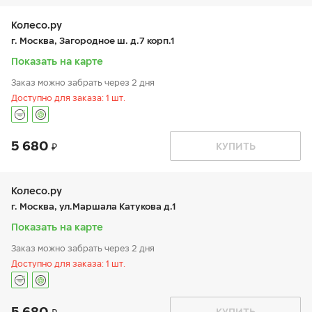
вт:
9:00-21:00
ср:
9:00-21:00
чт:
9:00-21:00
Колесо.ру
пт:
9:00-21:00
г. Москва, Загородное ш. д.7 корп.1
сб:
9:00-21:00
вс:
9:00-21:00
Показать на карте
Заказ можно забрать через 2 дня
Доступно для заказа: 1 шт.
5 680
График работы
Телефон
КУПИТЬ
пн:
9:00-21:00
+7 (499) 127-27-92
вт:
9:00-21:00
ср:
9:00-21:00
чт:
9:00-21:00
Колесо.ру
пт:
9:00-21:00
г. Москва, ул.Маршала Катукова д.1
сб:
9:00-20:00
вс:
9:00-20:00
Показать на карте
Заказ можно забрать через 2 дня
Доступно для заказа: 1 шт.
5 680
График работы
Телефон
КУПИТЬ