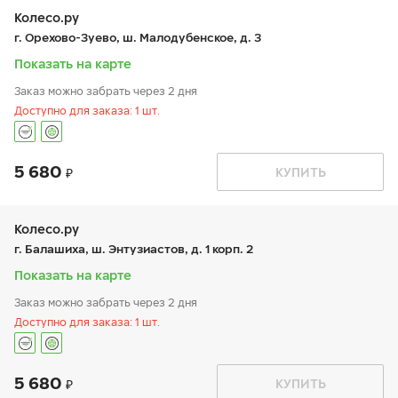
ср:
9:00-21:00
чт:
9:00-21:00
Колесо.ру
пт:
9:00-21:00
г. Орехово-Зуево, ш. Малодубенское, д. 3
сб:
9:00-20:00
вс:
9:00-20:00
Показать на карте
Заказ можно забрать через 2 дня
Доступно для заказа: 1 шт.
5 680
График работы
Телефон
КУПИТЬ
пн:
9:00-20:00
+7 (496) 423-44-19
вт:
9:00-20:00
ср:
9:00-20:00
чт:
9:00-20:00
Колесо.ру
пт:
9:00-20:00
г. Балашиха, ш. Энтузиастов, д. 1 корп. 2
сб:
9:00-19:00
вс:
9:00-18:00
Показать на карте
Заказ можно забрать через 2 дня
Доступно для заказа: 1 шт.
5 680
График работы
Телефон
КУПИТЬ
пн:
9:00-21:00
+7 (495 )660-02-90