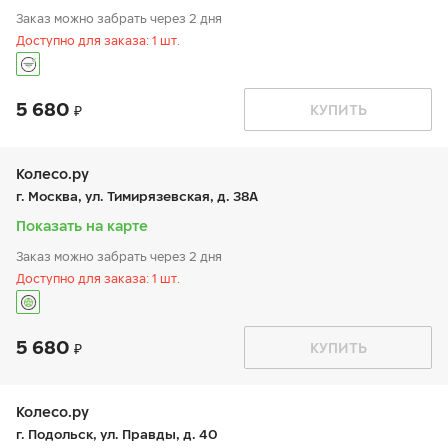
Шиномонтаж отсутствует
Заказ можно забрать через 2 дня
Доступно для заказа: 1 шт.
5 680
График работы
Телефон
КУПИТЬ
пн:
9:00-19:00
+7 (495) 645-78-08
вт:
9:00-19:00
ср:
9:00-19:00
чт:
9:00-19:00
Колесо.ру
пт:
9:00-19:00
г. Москва, ул. Тимирязевская, д. 38А
сб:
9:00-19:00
вс:
9:00-19:00
Показать на карте
Заказ можно забрать через 2 дня
Доступно для заказа: 1 шт.
5 680
График работы
Телефон
КУПИТЬ
пн:
9:00-21:00
+7 (499) 976-24-07
вт:
9:00-21:00
ср:
9:00-21:00
чт:
9:00-21:00
Колесо.ру
пт:
9:00-21:00
г. Подольск, ул. Правды, д. 40
сб:
9:00-21:00