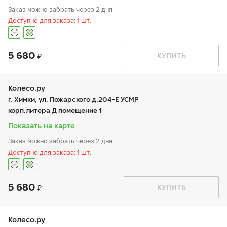
Заказ можно забрать через 2 дня
Доступно для заказа: 1 шт.
5 680
График работы
Телефон
КУПИТЬ
пн:
9:00-21:00
+7 (495 )544-02-02
вт:
9:00-21:00
ср:
9:00-21:00
чт:
9:00-21:00
Колесо.ру
пт:
9:00-21:00
г. Химки, ул. Пожарского д.204-Е УСМР
сб:
9:00-21:00
корп.литера Д помещение 1
вс:
9:00-21:00
Показать на карте
Заказ можно забрать через 2 дня
Доступно для заказа: 1 шт.
5 680
График работы
Телефон
КУПИТЬ
пн:
9:00-19:00
+7 (495) 225-62-45
вт:
9:00-19:00
ср:
9:00-19:00
чт:
9:00-19:00
Колесо.ру
пт:
9:00-19:00