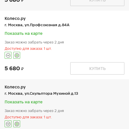
пн:
9:00-21:00
+7 (495) 725-39-21
вт:
9:00-21:00
ср:
9:00-21:00
чт:
9:00-21:00
Колесо.ру
пт:
9:00-21:00
г. Москва, ул.Профсоюзная д.84А
сб:
9:00-20:00
вс:
9:00-20:00
Показать на карте
Заказ можно забрать через 2 дня
Доступно для заказа: 1 шт.
5 680
График работы
Телефон
КУПИТЬ
пн:
9:00-21:00
+7 (495) 966-11-21
вт:
9:00-21:00
ср:
9:00-21:00
чт:
9:00-21:00
Колесо.ру
пт:
9:00-21:00
г. Москва, ул.Скульптора Мухиной д.13
сб:
9:00-20:00
вс:
9:00-20:00
Показать на карте
Заказ можно забрать через 2 дня
Доступно для заказа: 1 шт.