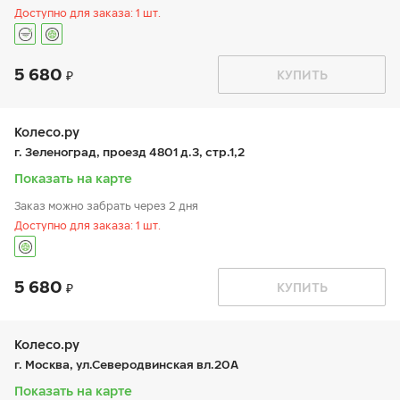
Доступно для заказа: 1 шт.
5 680
График работы
Телефон
КУПИТЬ
пн:
9:00-21:00
+7 (495) 589-80-87
вт:
9:00-21:00
ср:
9:00-21:00
чт:
9:00-21:00
Колесо.ру
пт:
9:00-21:00
г. Зеленоград, проезд 4801 д.3, стр.1,2
сб:
9:00-21:00
вс:
9:00-21:00
Показать на карте
Заказ можно забрать через 2 дня
Доступно для заказа: 1 шт.
5 680
График работы
Телефон
КУПИТЬ
пн:
9:00-21:00
+7 (495) 425-13-02
вт:
9:00-21:00
ср:
9:00-21:00
чт:
9:00-21:00
Колесо.ру
пт:
9:00-21:00
г. Москва, ул.Северодвинская вл.20А
сб:
9:00-21:00
вс:
9:00-21:00
Показать на карте