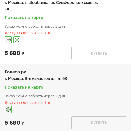
г. Москва, г. Щербинка, ш. Симферопольское, д.
сб:
9:00-18:00
7А
вс:
9:00-18:00
Шиномонтаж отсутствует
Показать на карте
Заказ можно забрать через 2 дня
Доступно для заказа: 1 шт.
5 680
График работы
Телефон
КУПИТЬ
пн:
9:00-21:00
+7 (495) 249-03-76
вт:
9:00-21:00
ср:
9:00-21:00
чт:
9:00-21:00
Колесо.ру
пт:
9:00-21:00
г. Москва, Энтузиастов ш., д. 63
сб:
9:00-21:00
вс:
9:00-21:00
Показать на карте
Шиномонтаж отсутствует
Заказ можно забрать через 2 дня
Доступно для заказа: 1 шт.
5 680
График работы
Телефон
КУПИТЬ
пн:
9:00-21:00
+7 (499) 308-59-93