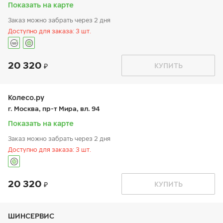
вс:
9:00-19:00
Показать на карте
Заказ можно забрать через 2 дня
Доступно для заказа: 3 шт.
20 320
График работы
Телефон
КУПИТЬ
пн:
9:00-21:00
+7 (495) 399-86-90
вт:
9:00-21:00
ср:
9:00-21:00
чт:
9:00-21:00
Колесо.ру
пт:
9:00-21:00
г. Москва, пр-т Мира, вл. 94
сб:
9:00-21:00
вс:
9:00-21:00
Показать на карте
Шиномонтаж отсутствует
Заказ можно забрать через 2 дня
Доступно для заказа: 3 шт.
20 320
График работы
Телефон
КУПИТЬ
пн:
9:00-21:00
+7 (495) 966-16-15
вт:
9:00-21:00
ср:
9:00-21:00
чт:
9:00-21:00
ШИНСЕРВИС
пт:
9:00-21:00