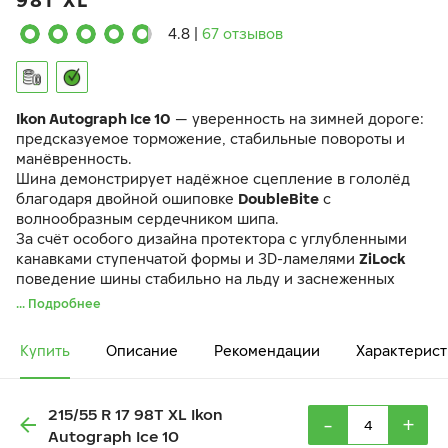
98T XL
4.8
|
67 отзывов
Ikon Autograph Ice 10
— уверенность на зимней дороге:
предсказуемое торможение, стабильные повороты и
манёвренность.
Шина демонстрирует надёжное сцепление в гололёд
благодаря двойной ошиповке
DoubleBite
с
волнообразным сердечником шипа.
За счёт особого дизайна протектора с углубленными
канавками ступенчатой формы и 3D-ламелями
ZiLock
поведение шины стабильно на льду и заснеженных
дорогах.
... Подробнее
Даже при экстремально низких температурах шина
сохраняет управляемость и манёвренность благодаря
Купить
Описание
Рекомендации
Характерист
уникальному составу резиновой смеси
GC Mix
и
продуманной конструкции.
215/55 R 17 98T XL Ikon
-
+
Autograph Ice 10