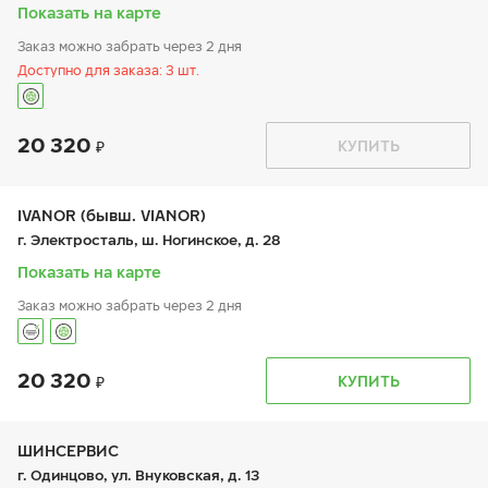
вс:
-
Показать на карте
Заказ можно забрать через 2 дня
Доступно для заказа: 3 шт.
20 320
График работы
Телефон
КУПИТЬ
пн:
9:00-21:00
+7 (495) 730-54-81
вт:
9:00-21:00
ср:
9:00-21:00
чт:
9:00-21:00
IVANOR (бывш. VIANOR)
пт:
9:00-21:00
г. Электросталь, ш. Ногинское, д. 28
сб:
9:00-21:00
вс:
9:00-21:00
Показать на карте
Заказ можно забрать через 2 дня
20 320
График работы
Телефон
КУПИТЬ
пн:
9:00-21:00
+7 (495) 212-16-06
вт:
9:00-21:00
+7 (495) 120-05-11
ср:
9:00-21:00
чт:
9:00-21:00
ШИНСЕРВИС
пт:
9:00-21:00
г. Одинцово, ул. Внуковская, д. 13
сб:
9:00-21:00