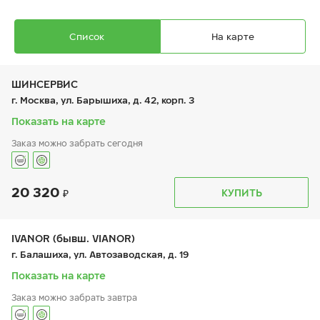
Список
На карте
ШИНСЕРВИС
г. Москва, ул. Барышиха, д. 42, корп. 3
Показать на карте
Заказ можно забрать сегодня
Ikon Autograph Snow 5
215/55 R 17 98R XL
20 320
График работы
Телефон
КУПИТЬ
пн:
9:00-21:00
+7 (800) 333-83-88
вт:
9:00-21:00
ср:
9:00-21:00
чт:
9:00-21:00
IVANOR (бывш. VIANOR)
пт:
9:00-21:00
15 270
₽
г. Балашиха, ул. Автозаводская, д. 19
от
сб:
9:00-20:00
вс:
9:00-20:00
Показать на карте
Заказ можно забрать завтра