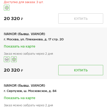
Доступно для заказа: 3 шт.
20 320
График работы
Телефон
КУПИТЬ
пн:
9:00-21:00
+7 (495) 966-16-19
вт:
9:00-21:00
ср:
9:00-21:00
чт:
9:00-21:00
IVANOR (бывш. VIANOR)
пт:
9:00-21:00
г. Москва, ул. Плеханова, д. 17 стр. 20
сб:
9:00-21:00
вс:
9:00-21:00
Показать на карте
Заказ можно забрать через 2 дня
20 320
График работы
Телефон
КУПИТЬ
пн:
9:00-21:00
+7 (495) 212-16-06
вт:
9:00-21:00
+7 (495) 150-06-68
ср:
9:00-21:00
чт:
9:00-21:00
IVANOR (бывш. VIANOR)
пт:
9:00-21:00
г. Серпухов, ш. Московское, д. 84
сб:
9:00-21:00
вс:
9:00-21:00
Показать на карте
Заказ можно забрать через 2 дня