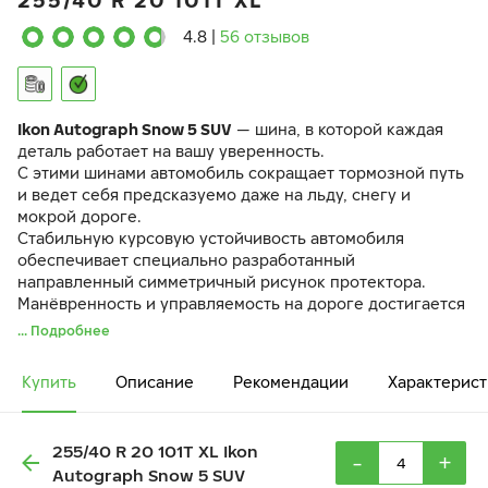
255/40 R 20 101T XL
4.8
|
56 отзывов
Ikon Autograph Snow 5 SUV
— шина, в которой каждая
деталь работает на вашу уверенность.
С этими шинами автомобиль сокращает тормозной путь
и ведет себя предсказуемо даже на льду, снегу и
мокрой дороге.
Стабильную курсовую устойчивость автомобиля
обеспечивает специально разработанный
направленный симметричный рисунок протектора.
Манёвренность и управляемость на дороге достигается
за счёт разнонаправленных 3D-ламелей
IceBlock
.
... Подробнее
Резиновая смесь
EcoTwist
и оптимизированный рисунок
протектора снижают вибрации и шум в салоне.
Купить
Описание
Рекомендации
Характерист
255/40 R 20 101T XL Ikon
-
+
Autograph Snow 5 SUV