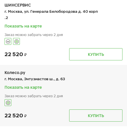
чт:
9:00-19:00
ШИНСЕРВИС
пт:
9:00-19:00
г. Москва, ул. Генерала Белобородова д. 40 корп
сб:
9:00-18:00
.2
вс:
9:00-18:00
Шиномонтаж отсутствует
Показать на карте
Заказ можно забрать через 2 дня
22 520
График работы
Телефон
КУПИТЬ
пн:
9:00-21:00
+7 800 333-83-88
вт:
9:00-21:00
ср:
9:00-21:00
чт:
9:00-21:00
Колесо.ру
пт:
9:00-21:00
г. Москва, Энтузиастов ш., д. 63
сб:
9:00-20:00
вс:
9:00-20:00
Показать на карте
Заказ можно забрать через 2 дня
22 520
График работы
Телефон
КУПИТЬ
пн:
9:00-21:00
+7 (499) 308-59-93
вт:
9:00-21:00