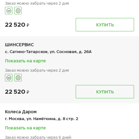
Заказ можно забрать через 2 дня
22 520
График работы
Телефон
КУПИТЬ
пн:
9:00-21:00
+7 (496) 753-33-00
вт:
9:00-21:00
ср:
9:00-21:00
чт:
9:00-21:00
ШИНСЕРВИС
пт:
9:00-21:00
с. Сатино-Татарское, ул. Сосновая, д. 26А
сб:
9:00-20:00
вс:
9:00-19:00
Показать на карте
Заказ можно забрать через 2 дня
пос. Курилово
22 520
КУПИТЬ
График работы
Телефон
пн:
9:00-21:00
+7 800 333-83-88
вт:
9:00-21:00
ср:
9:00-21:00
Колеса Даром
чт:
9:00-21:00
г. Москва, ул. Намёткина, д. 8 стр. 2
пт:
9:00-21:00
сб:
9:00-20:00
Показать на карте
вс:
9:00-20:00
Заказ можно забрать через 6 дней