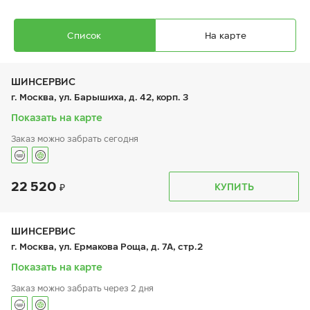
Список
На карте
ШИНСЕРВИС
г. Москва, ул. Барышиха, д. 42, корп. 3
Показать на карте
Заказ можно забрать сегодня
Ikon Autograph Ice 10 SUV
255/40 R 20 101T XL
22 520
График работы
Телефон
КУПИТЬ
пн:
9:00-21:00
+7 (800) 333-83-88
вт:
9:00-21:00
ср:
9:00-21:00
чт:
9:00-21:00
ШИНСЕРВИС
пт:
9:00-21:00
44 680
₽
г. Москва, ул. Ермакова Роща, д. 7А, стр.2
от
сб:
9:00-20:00
вс:
9:00-20:00
Показать на карте
Заказ можно забрать через 2 дня