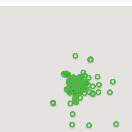
tograph Ice 9 SUV
20 101T XL
670
₽
КУПИТЬ