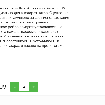
мняя шина Ikon Autograph Snow 3 SUV
циально для внедорожников. Сцепление
рытиях улучшено за счет использования
и частиц с острыми гранями,
ткое ребро придает устойчивость на
ях, а ламели-насосы снижают риск
я. Усиленные боковины обеспечивают
износостойкость и устойчивость к
них ударах и наезде на препятствия.
– это стабильность, комфорт и
жность при эксплуатации.
-
+
SUV