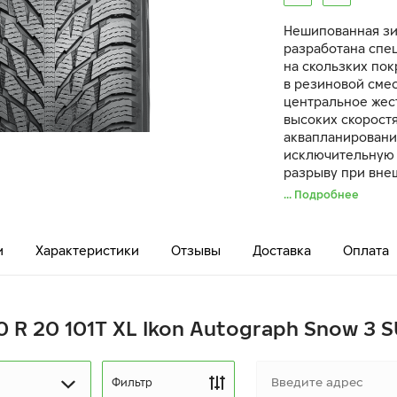
Нешипованная зи
разработана спе
на скользких пок
в резиновой смес
центральное жес
высоких скорост
аквапланировани
исключительную 
разрыву при внеш
Шины Snow 3 SUV 
... Подробнее
повышенная наде
и
Характеристики
Отзывы
Доставка
Оплата
0 R 20 101T XL Ikon Autograph Snow 3 
Фильтр