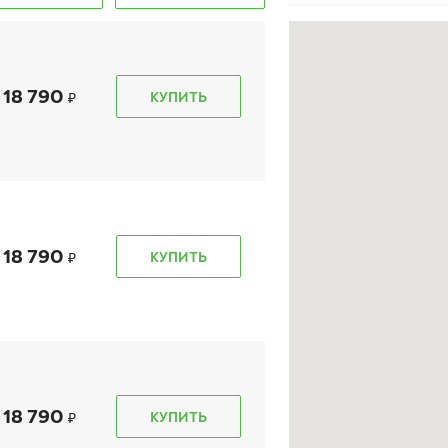
18 790
КУПИТЬ
e 10 SUV
Ikon Autograph Snow 5
Ikon Au
SUV
255/40 R 
255/40 R 20 101T XL
18 790
КУПИТЬ
22 520
₽
39 
от
от
КУПИТЬ
18 790
КУПИТЬ