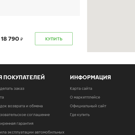
18 790
КУПИТЬ
Я ПОКУПАТЕЛЕЙ
ИНФОРМАЦИЯ
18 790
КУПИТЬ
сделать заказ
Карта сайта
та
О маркетплейсе
док возврата и обмена
Официальный сайт
зовательское соглашение
Где купить
б. 6701)
иренная гарантия
ила эксплуатации автомобильных
18 790