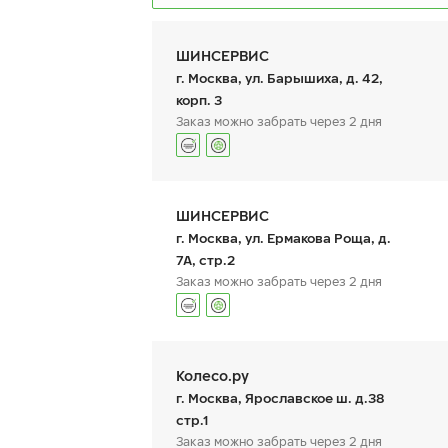
ШИНСЕРВИС
г. Москва, ул. Барышиха, д. 42,
корп. 3
Заказ можно забрать через 2 дня
Ikon Autograph Ic
255/40 R 20 101T XL
График работы
Телефон
пн:
9:00-21:00
+7 (800) 333-83-88
ШИНСЕРВИС
вт:
9:00-21:00
ср:
9:00-21:00
г. Москва, ул. Ермакова Роща, д.
чт:
9:00-21:00
7А, стр.2
пт:
9:00-21:00
Заказ можно забрать через 2 дня
сб:
9:00-20:00
вс:
9:00-20:00
44 680
₽
от
График работы
Телефон
КУПИТЬ
пн:
9:00-21:00
+7 800 333-83-88
Колесо.ру
вт:
9:00-21:00
ср:
9:00-21:00
г. Москва, Ярославское ш. д.38
чт:
9:00-21:00
стр.1
пт:
9:00-21:00
Заказ можно забрать через 2 дня
сб:
9:00-20:00