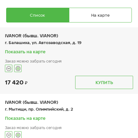
Список
На карте
IVANOR (бывш. VIANOR)
г. Балашиха, ул. Автозаводская, д. 19
Показать на карте
Ikon Autograph Ultra 2 SUV
Заказ можно забрать сегодня
235/55 ZR 20 102Y
17 420
График работы
Телефон
КУПИТЬ
пн:
9:00-21:00
+7 (495) 212-16-06
вт:
9:00-21:00
+7 (495) 215-01-05
ср:
9:00-21:00
20 360
₽
чт:
9:00-21:00
IVANOR (бывш. VIANOR)
от
пт:
9:00-21:00
г. Мытищи, пр. Олимпийский, д. 2
сб:
9:00-21:00
вс:
9:00-21:00
Показать на карте
Заказ можно забрать сегодня