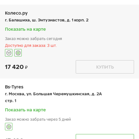
вт:
9:00-19:00
ср:
9:00-19:00
чт:
9:00-19:00
Колесо.ру
пт:
9:00-19:00
г. Балашиха, ш. Энтузиастов, д. 1 корп. 2
сб:
9:00-19:00
вс:
-
Показать на карте
Заказ можно забрать сегодня
Доступно для заказа: 3 шт.
17 420
График работы
Телефон
КУПИТЬ
пн:
9:00-21:00
+7 (495 )660-02-90
вт:
9:00-21:00
ср:
9:00-21:00
чт:
9:00-21:00
Bs-Tyres
пт:
9:00-21:00
г. Москва, ул. Большая Черемушкинская, д. 2А
сб:
9:00-20:00
стр. 1
вс:
9:00-19:00
Показать на карте
Заказ можно забрать через 5 дней