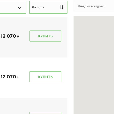
Фильтр
12 070
КУПИТЬ
kon Autograph Ultra 2
Ikon Autograph Aqua 3
UV
SUV
5/60 R 18 107W XL
235/60 R 18 107H XL
12 070
КУПИТЬ
12 120
₽
15 400
₽
т
от
КУПИТЬ
КУПИТЬ