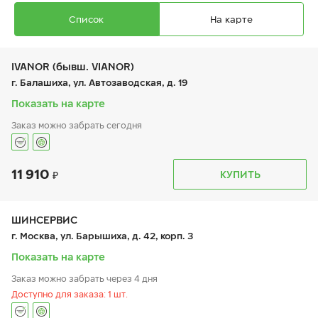
Список
На карте
IVANOR (бывш. VIANOR)
г. Балашиха, ул. Автозаводская, д. 19
Показать на карте
Заказ можно забрать сегодня
Ikon Autograph Aqua 3 SUV
225/55 R 18 98V
11 910
График работы
Телефон
КУПИТЬ
пн:
9:00-21:00
+7 (495) 212-16-06
вт:
9:00-21:00
+7 (495) 215-01-05
ср:
9:00-21:00
чт:
9:00-21:00
ШИНСЕРВИС
пт:
9:00-21:00
14 970
₽
г. Москва, ул. Барышиха, д. 42, корп. 3
от
сб:
9:00-21:00
вс:
9:00-21:00
Показать на карте
Заказ можно забрать через 4 дня
Доступно для заказа: 1 шт.