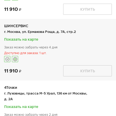
11 910
График работы
Телефон
КУПИТЬ
пн:
9:00-21:00
+7 (800) 333-83-88
вт:
9:00-21:00
ср:
9:00-21:00
чт:
9:00-21:00
ШИНСЕРВИС
пт:
9:00-21:00
г. Москва, ул. Ермакова Роща, д. 7А, стр.2
сб:
9:00-20:00
вс:
9:00-20:00
Показать на карте
Заказ можно забрать через 4 дня
Доступно для заказа: 1 шт.
11 910
График работы
Телефон
КУПИТЬ
пн:
9:00-21:00
+7 800 333-83-88
вт:
9:00-21:00
ср:
9:00-21:00
чт:
9:00-21:00
4Точки
пт:
9:00-21:00
г. Луховицы, трасса М-5 Урал, 136 км от Москвы,
сб:
9:00-20:00
д. 2А
вс:
9:00-20:00
Показать на карте
Заказ можно забрать через 2 дня