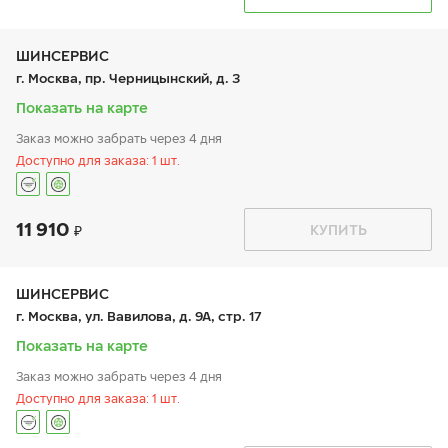
пн:
9:00-21:00
+7 (495) 212-16-06
вт:
9:00-21:00
+7 (495) 150-59-07
ср:
9:00-21:00
чт:
9:00-21:00
ШИНСЕРВИС
пт:
9:00-21:00
г. Москва, пр. Черницынский, д. 3
сб:
9:00-21:00
вс:
9:00-21:00
Показать на карте
Заказ можно забрать через 4 дня
Доступно для заказа: 1 шт.
11 910
График работы
Телефон
КУПИТЬ
пн:
9:00-21:00
+7 800 333-83-88
вт:
9:00-21:00
ср:
9:00-21:00
чт:
9:00-21:00
ШИНСЕРВИС
пт:
9:00-21:00
г. Москва, ул. Вавилова, д. 9А, стр. 17
сб:
9:00-20:00
вс:
9:00-20:00
Показать на карте
Заказ можно забрать через 4 дня
Доступно для заказа: 1 шт.