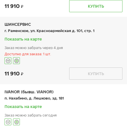
11 910
График работы
Телефон
КУПИТЬ
пн:
8:00-20:00
+7 (495) 212-16-06
вт:
8:00-20:00
ср:
8:00-20:00
чт:
8:00-20:00
ШИНСЕРВИС
пт:
8:00-20:00
г. Раменское, ул. Красноармейская д. 101, стр. 1
сб:
8:00-20:00
вс:
8:00-20:00
Показать на карте
Заказ можно забрать через 4 дня
Доступно для заказа: 1 шт.
11 910
График работы
Телефон
КУПИТЬ
пн:
9:00-21:00
+7 (495) 135-44-03
вт:
9:00-21:00
ср:
9:00-21:00
чт:
9:00-21:00
IVANOR (бывш. VIANOR)
пт:
9:00-21:00
п. Нахабино, д. Лешково, зд. 181
сб:
9:00-20:00
вс:
9:00-20:00
Показать на карте
Заказ можно забрать сегодня