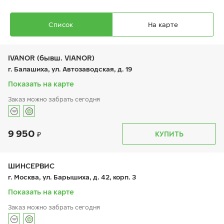
Список
На карте
IVANOR (бывш. VIANOR)
г. Балашиха, ул. Автозаводская, д. 19
Показать на карте
Ikon Autograph Aqua 3 SUV
Заказ можно забрать сегодня
225/65 R 17 106H XL
9 950
График работы
Телефон
КУПИТЬ
пн:
9:00-21:00
+7 (495) 212-16-06
вт:
9:00-21:00
+7 (495) 215-01-05
ср:
9:00-21:00
12 110
₽
чт:
9:00-21:00
ШИНСЕРВИС
от
пт:
9:00-21:00
г. Москва, ул. Барышиха, д. 42, корп. 3
сб:
9:00-21:00
вс:
9:00-21:00
Показать на карте
Заказ можно забрать сегодня