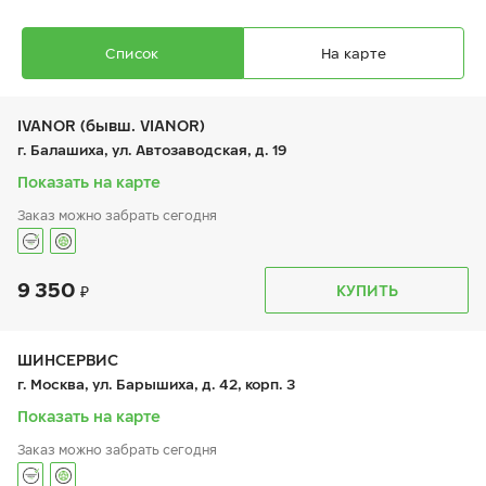
Список
На карте
IVANOR (бывш. VIANOR)
г. Балашиха, ул. Автозаводская, д. 19
Показать на карте
Ikon Autograph Aqua 3 SUV
Заказ можно забрать сегодня
225/70 R 16 103H
9 350
График работы
Телефон
КУПИТЬ
пн:
9:00-21:00
+7 (495) 212-16-06
вт:
9:00-21:00
+7 (495) 215-01-05
ср:
9:00-21:00
12 160
₽
чт:
9:00-21:00
ШИНСЕРВИС
от
пт:
9:00-21:00
г. Москва, ул. Барышиха, д. 42, корп. 3
сб:
9:00-21:00
вс:
9:00-21:00
Показать на карте
Заказ можно забрать сегодня