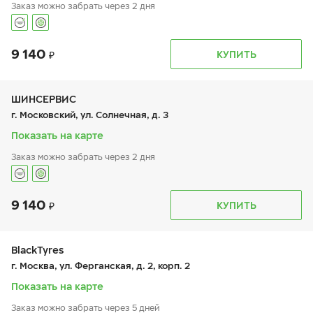
Заказ можно забрать через 2 дня
9 140
График работы
Телефон
КУПИТЬ
пн:
9:00-21:00
+7 800 333-83-88
вт:
9:00-21:00
ср:
9:00-21:00
чт:
9:00-21:00
ШИНСЕРВИС
пт:
9:00-21:00
г. Московский, ул. Солнечная, д. 3
сб:
9:00-20:00
вс:
9:00-20:00
Показать на карте
Заказ можно забрать через 2 дня
9 140
График работы
Телефон
КУПИТЬ
пн:
9:00-21:00
+7 800 333-83-88
вт:
9:00-21:00
ср:
9:00-21:00
чт:
9:00-21:00
BlackTyres
пт:
9:00-21:00
г. Москва, ул. Ферганская, д. 2, корп. 2
сб:
9:00-20:00
вс:
9:00-20:00
Показать на карте
Заказ можно забрать через 5 дней