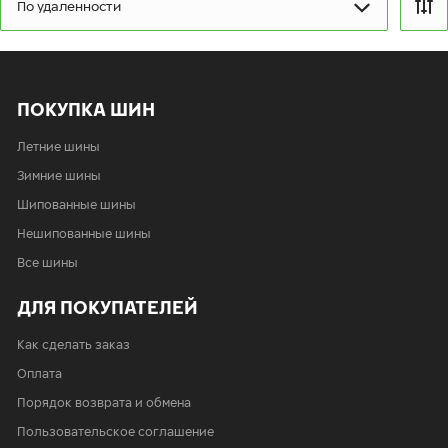
По удаленности
пт:
9:00-19:00
сб:
9:00-19:00
вс:
9:00-19:00
Шиномонтаж отсутствует
ПОКУПКА ШИН
Летние шины
Зимние шины
Шипованные шины
Нешипованные шины
Все шины
ДЛЯ ПОКУПАТЕЛЕЙ
Как сделать заказ
Оплата
Порядок возврата и обмена
Пользовательское соглашение