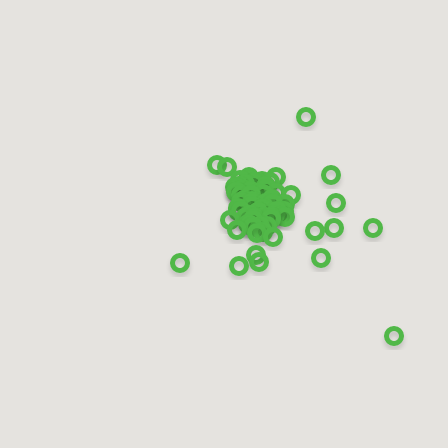
racter Ultra
n SZ2)
17 95W XL
80
₽
КУПИТЬ