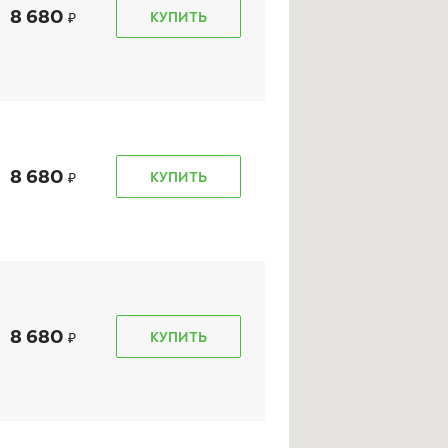
8 680
КУПИТЬ
tra 2
Ikon Autograph Aqua 3
Ikon Cha
(Nordma
215/50 R 17 95V XL
215/50 R 
8 680
КУПИТЬ
11 170
₽
8 6
от
от
КУПИТЬ
8 680
КУПИТЬ