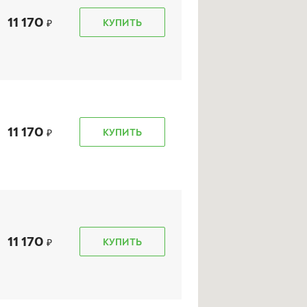
11 170
КУПИТЬ
kon Autograph Ultra 2
Ikon Character Ultra
(Nordman SZ2)
5/50 R 17 95W XL
215/50 R 17 95W XL
11 170
КУПИТЬ
9 550
₽
8 680
₽
т
от
КУПИТЬ
КУПИТЬ
11 170
КУПИТЬ