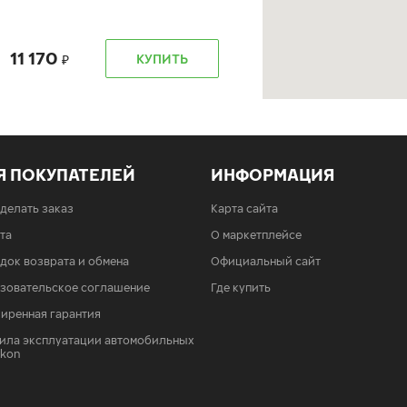
11 170
КУПИТЬ
б. 6701)
Я ПОКУПАТЕЛЕЙ
ИНФОРМАЦИЯ
11 170
КУПИТЬ
сделать заказ
Карта сайта
та
О маркетплейсе
док возврата и обмена
Официальный сайт
зовательское соглашение
Где купить
иренная гарантия
ила эксплуатации автомобильных
11 170
КУПИТЬ
Ikon