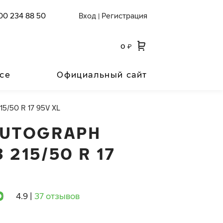
00 234 88 50
Вход
Регистрация
|
0
₽
се
Официальный сайт
15/50 R 17 95V XL
AUTOGRAPH
 215/50 R 17
4.9
|
37 отзывов