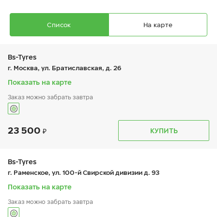
Список
На карте
Bs-Tyres
г. Москва, ул. Братиславская, д. 26
Показать на карте
Заказ можно забрать завтра
Ikon Autograph Ice 9 SUV
275/55 R 20 117T XL
23 500
График работы
Телефон
КУПИТЬ
пн:
9:00-19:00
+7 (495) 320-44-50 (доб. 2208)
вт:
9:00-19:00
ср:
9:00-19:00
чт:
9:00-19:00
Bs-Tyres
пт:
9:00-19:00
24 570
₽
г. Раменское, ул. 100-й Свирской дивизии д. 93
от
сб:
9:00-19:00
вс:
9:00-19:00
Показать на карте
Заказ можно забрать завтра