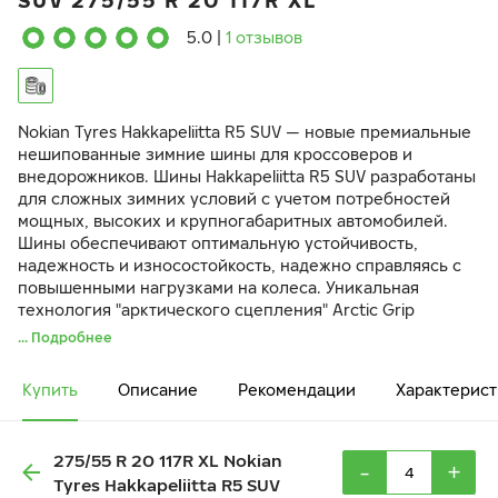
SUV 275/55 R 20 117R XL
5.0
|
1 отзывов
Nokian Tyres Hakkapeliitta R5 SUV — новые премиальные
нешипованные зимние шины для кроссоверов и
внедорожников. Шины Hakkapeliitta R5 SUV разработаны
для сложных зимних условий с учетом потребностей
мощных, высоких и крупногабаритных автомобилей.
Шины обеспечивают оптимальную устойчивость,
надежность и износостойкость, надежно справляясь с
повышенными нагрузками на колеса. Уникальная
технология "арктического сцепления" Arctic Grip
создает лучшие в своем классе характеристики
... Подробнее
поведения на льду. Арамид в боковинах шины
гарантирует повышенную прочность и устойчивость к
Купить
Описание
Рекомендации
Характерист
проколам.
275/55 R 20 117R XL Nokian
-
+
Tyres Hakkapeliitta R5 SUV