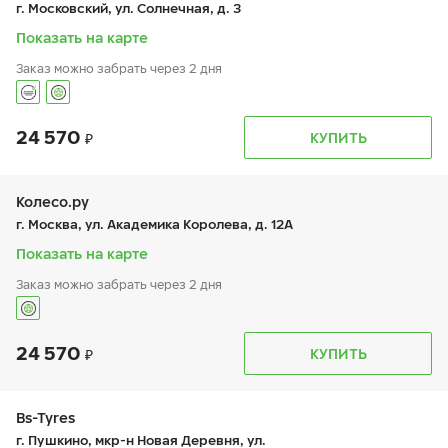
г. Московский, ул. Солнечная, д. 3
сб:
9:00-20:00
вс:
9:00-20:00
Показать на карте
Заказ можно забрать через 2 дня
24 570
График работы
Телефон
КУПИТЬ
пн:
9:00-21:00
+7 800 333-83-88
вт:
9:00-21:00
ср:
9:00-21:00
чт:
9:00-21:00
Колесо.ру
пт:
9:00-21:00
г. Москва, ул. Академика Королева, д. 12А
сб:
9:00-20:00
вс:
9:00-20:00
Показать на карте
Заказ можно забрать через 2 дня
24 570
График работы
Телефон
КУПИТЬ
пн:
9:00-21:00
+7 (495) 615-90-58
вт:
9:00-21:00
ср:
9:00-21:00
чт:
9:00-21:00
Bs-Tyres
пт:
9:00-21:00
г. Пушкино, мкр-н Новая Деревня, ул.
сб:
9:00-21:00