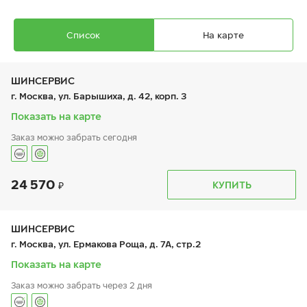
Список
На карте
ШИНСЕРВИС
г. Москва, ул. Барышиха, д. 42, корп. 3
Показать на карте
Заказ можно забрать сегодня
Ikon Autograph Snow 3 SUV
275/55 R 20 117R XL
24 570
График работы
Телефон
КУПИТЬ
пн:
9:00-21:00
+7 (800) 333-83-88
вт:
9:00-21:00
ср:
9:00-21:00
чт:
9:00-21:00
ШИНСЕРВИС
пт:
9:00-21:00
19 690
₽
г. Москва, ул. Ермакова Роща, д. 7А, стр.2
от
сб:
9:00-20:00
вс:
9:00-20:00
Показать на карте
Заказ можно забрать через 2 дня