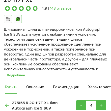
20 117T XL
4.9
|
143 отзывов
Шипованная шина для внедорожников Ikon Autograph
Ice 9 SUV адаптируется к любым зимним условиям.
Технология ошиповки двумя видами шипов
обеспечивает усиленное продольное сцепление при
ускорении и торможении, а также поперечное при
поворотах. Один вид шипов разработан специально для
центральной части протектора, а другой – для плечевых
зон. Усиленные боковины обеспечивают
исключительную износостойкость и устойчивость к
разрыву при внешних ударах и наезде на препятствия.
... Подробнее
Купить
Описание
Рекомендации
Характерист
275/55 R 20 117T XL Ikon
-
+
Autograph Ice 9 SUV