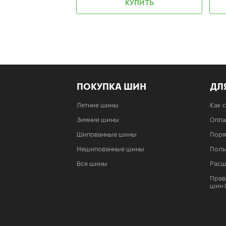
КУПИТЬ
ПОКУПКА ШИН
ДЛ
Летние шины
Как 
Зимние шины
Опла
Шипованные шины
Поря
Нешипованные шины
Поль
Все шины
Расш
Прав
шин 