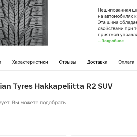
Нешипованная ши
на автомобилях к
Эта шина облада
свойствами при т
приятной управл
... Подробнее
и
Характеристики
Отзывы
Доставка
Оплата
ian Tyres Hakkapeliitta R2 SUV
вует. Вы можете подобрать