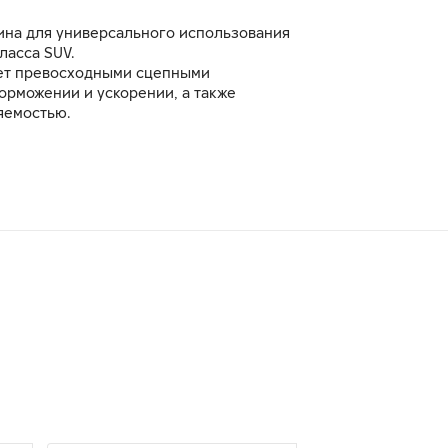
на для универсального использования
ласса SUV.
ет превосходными сцепными
орможении и ускорении, а также
яемостью.