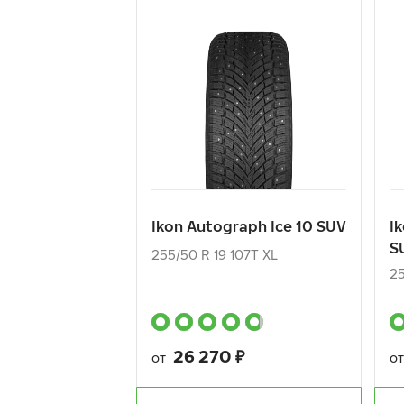
Ikon Autograph Ice 10 SUV
I
S
255/50 R 19 107T XL
25
26 270
₽
от
о
Ikon Autograph Ice 10 SUV
I
S
КУПИТЬ
255/50 R 19 107T XL
25
26 270
₽
от
о