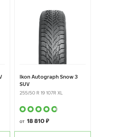
V
Ikon Autograph Snow 3
SUV
255/50 R 19 107R XL
18 810
₽
от
V
Ikon Autograph Snow 3
SUV
КУПИТЬ
255/50 R 19 107R XL
18 810
₽
от