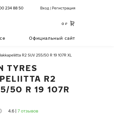
00 234 88 50
Вход
Регистрация
|
0
₽
се
Официальный сайт
Hakkapeliitta R2 SUV 255/50 R 19 107R XL
N TYRES
PELIITTA R2
5/50 R 19 107R
4.6
|
7 отзывов