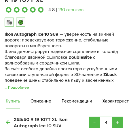
R 19 107T XL
4.8
|
130 отзывов
Ikon Autograph Ice 10 SUV
— уверенность на зимней
дороге: предсказуемое торможение, стабильные
повороты и манёвренность.
Шина демонстрирует надёжное сцепление в гололёд
благодаря двойной ошиповке
DoubleBite
с
волнообразным сердечником шипа.
За счёт особого дизайна протектора с углубленными
канавками ступенчатой формы и 3D-ламелями
ZiLock
поведение шины стабильно на льду и заснеженных
дорогах.
... Подробнее
Даже при экстремально низких температурах шина
сохраняет управляемость и манёвренность благодаря
Купить
Описание
Рекомендации
Характерист
уникальному составу резиновой смеси
GC Mix
и
продуманной конструкции.
255/50 R 19 107T XL Ikon
-
+
Autograph Ice 10 SUV