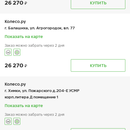
26 270
График работы
Телефон
КУПИТЬ
пн:
9:00-20:00
+7 (495) 212-16-06
вт:
9:00-20:00
+7 (926) 388-67-57
ср:
9:00-20:00
чт:
9:00-20:00
Колесо.ру
пт:
9:00-20:00
г. Балашиха, ул. Агрогородок, вл. 77
сб:
10:00-18:00
вс:
10:00-18:00
Показать на карте
Заказ можно забрать через 2 дня
26 270
График работы
Телефон
КУПИТЬ
пн:
9:00-21:00
+7 (495 )544-02-02
вт:
9:00-21:00
ср:
9:00-21:00
чт:
9:00-21:00
Колесо.ру
пт:
9:00-21:00
г. Химки, ул. Пожарского д.204-Е УСМР
сб:
9:00-21:00
корп.литера Д помещение 1
вс:
9:00-21:00
Показать на карте
Заказ можно забрать через 2 дня