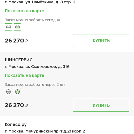
г. Москва, ул. Намёткина, д. 8 стр. 2
сб:
10:00-18:00
вс:
10:00-18:00
Показать на карте
Заказ можно забрать сегодня
26 270
График работы
Телефон
КУПИТЬ
пн:
9:00-19:00
+7 (800) 250-98-60
вт:
9:00-19:00
ср:
9:00-19:00
чт:
9:00-19:00
ШИНСЕРВИС
пт:
9:00-19:00
г. Москва, ш. Сколковское, д. 31А
сб:
9:00-19:00
вс:
9:00-19:00
Показать на карте
Заказ можно забрать через 2 дня
26 270
График работы
Телефон
КУПИТЬ
пн:
9:00-21:00
+7 800 333-83-88
вт:
9:00-21:00
ср:
9:00-21:00
чт:
9:00-21:00
Колесо.ру
пт:
9:00-21:00
г. Москва, Мичуринский пр-т д.21 корп.2
сб:
9:00-20:00