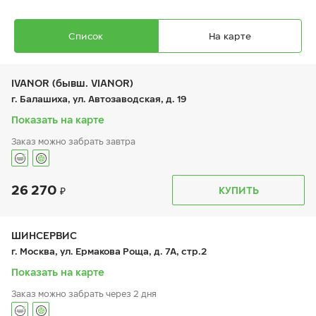
Список
На карте
IVANOR (бывш. VIANOR)
г. Балашиха, ул. Автозаводская, д. 19
Показать на карте
Заказ можно забрать завтра
Ikon Autograph Snow 5 SUV
255/50 R 19 107R XL
26 270
График работы
Телефон
КУПИТЬ
пн:
9:00-21:00
+7 (495) 212-16-06
вт:
9:00-21:00
+7 (495) 215-01-05
ср:
9:00-21:00
чт:
9:00-21:00
ШИНСЕРВИС
пт:
9:00-21:00
22 530
₽
г. Москва, ул. Ермакова Роща, д. 7А, стр.2
от
сб:
9:00-21:00
вс:
9:00-21:00
Показать на карте
Заказ можно забрать через 2 дня