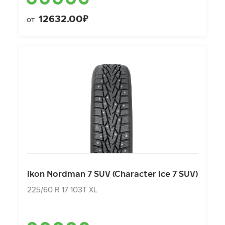
12632.00₽
от
Ikon Nordman 7 SUV (Character Ice 7 SUV)
225/60 R 17 103T XL
Ikon Nordman 7 SUV (Character Ice 7 SUV)
9960.00₽
от
225/60 R 17 103T XL