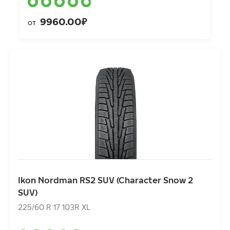
9960.00₽
от
Ikon Nordman RS2 SUV (Character Snow 2 SUV)
225/60 R 17 103R XL
Ikon Nordman RS2 SUV (Character Snow 2
SUV)
8860.00₽
от
225/60 R 17 103R XL