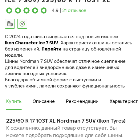
ICE 7 SUV) 225/60 R 17 103T XL
4.9
|
21 отзывов
C 2024 года шина выпускается под новым именем —
Ikon Character Ice 7 SUV
. Характеристики шины остались
без изменений.
Перейти
на страницу обновлённой
модели.
Шины Nordman 7 SUV обеспечат отличное сцепление
для водителей внедорожников даже в изменчивых
зимних погодных условиях.
Благодаря объемной форме с выступами и
углублениями, ламели сохраняют функциональность
даже при высоких нагрузках на твердых покрытиях.
Шестигранный якорный шип обеспечивает отличное
Купить
Описание
Рекомендации
Характерист
сцепление при разгоне и торможении, а система Eco
Stud позволяет существенно снизить уровень шума и
увеличить износостойкость шипов.
225/60 R 17 103T XL Nordman 7 SUV (Ikon Tyres)
Индикатор износа в виде цифр и знака снежинки в
К сожалению, данный товар отсутствует. Вы
центральной части протектора стирается по мере
можете подобрать подходящие для себя шины.
износа шины и помогает своевременно обеспечить её