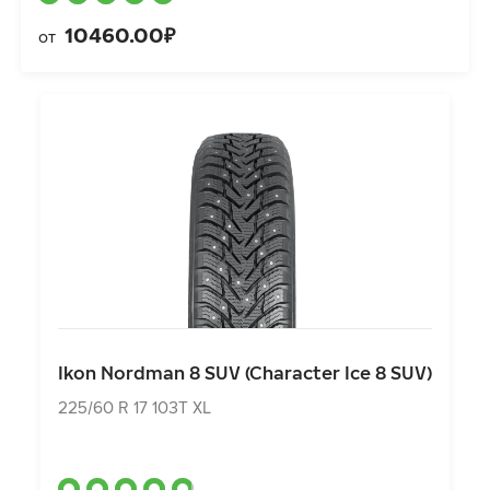
10460.00₽
от
Ikon Nordman 8 SUV (Character Ice 8 SUV)
225/60 R 17 103T XL
Ikon Nordman 8 SUV (Character Ice 8 SUV)
12632.00₽
от
225/60 R 17 103T XL