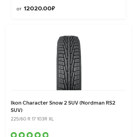
12020.00₽
от
Ikon Character Snow 2 SUV (Nordman RS2 SUV)
225/60 R 17 103R XL
Ikon Character Snow 2 SUV (Nordman RS2
SUV)
10460.00₽
от
225/60 R 17 103R XL