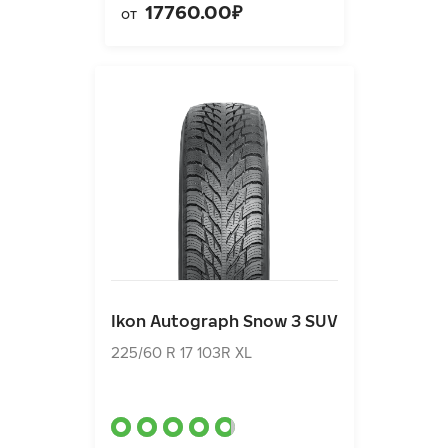
17760.00₽
от
Ikon Autograph Snow 3 SUV
225/60 R 17 103R XL
Ikon Autograph Snow 3 SUV
13650.00₽
от
225/60 R 17 103R XL