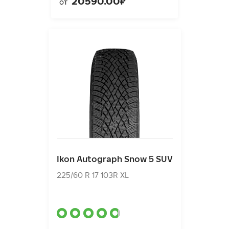
20590.00₽
от
Ikon Autograph Snow 5 SUV
225/60 R 17 103R XL
Ikon Autograph Snow 5 SUV
14980.00₽
от
225/60 R 17 103R XL