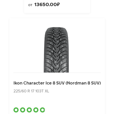
13650.00₽
от
Ikon Character Ice 8 SUV (Nordman 8 SUV)
225/60 R 17 103T XL
Ikon Character Ice 8 SUV (Nordman 8 SUV)
14390.00₽
от
225/60 R 17 103T XL