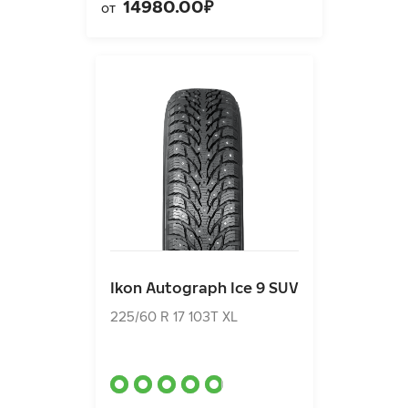
14980.00₽
от
Ikon Autograph Ice 9 SUV
225/60 R 17 103T XL
Ikon Autograph Ice 9 SUV
17760.00₽
от
225/60 R 17 103T XL