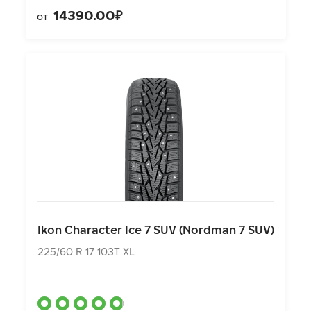
14390.00₽
от
Ikon Character Ice 7 SUV (Nordman 7 SUV)
225/60 R 17 103T XL
Ikon Character Ice 7 SUV (Nordman 7 SUV)
12020.00₽
от
225/60 R 17 103T XL