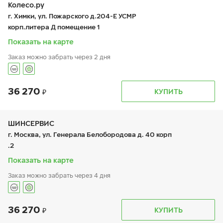
чт:
9:00-21:00
Колесо.ру
пт:
9:00-21:00
г. Химки, ул. Пожарского д.204-Е УСМР
сб:
9:00-21:00
корп.литера Д помещение 1
вс:
9:00-21:00
Показать на карте
Заказ можно забрать через 2 дня
36 270
График работы
Телефон
КУПИТЬ
пн:
9:00-19:00
+7 (495) 225-62-45
вт:
9:00-19:00
ср:
9:00-19:00
чт:
9:00-19:00
ШИНСЕРВИС
пт:
9:00-19:00
г. Москва, ул. Генерала Белобородова д. 40 корп
сб:
9:00-18:00
.2
вс:
9:00-18:00
Шиномонтаж отсутствует
Показать на карте
Заказ можно забрать через 4 дня
36 270
График работы
Телефон
КУПИТЬ
пн:
9:00-21:00
+7 800 333-83-88