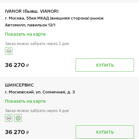
вт:
9:00-21:00
ср:
9:00-21:00
чт:
9:00-21:00
IVANOR (бывш. VIANOR)
пт:
9:00-21:00
г. Москва, 55км МКАД (внешняя сторона) рынок
сб:
9:00-20:00
Автомолл, павильон 13/1
вс:
9:00-20:00
Показать на карте
Заказ можно забрать через 2 дня
36 270
График работы
Телефон
КУПИТЬ
пн:
9:00-19:00
+7 (495) 212-16-06
вт:
9:00-19:00
ср:
9:00-19:00
чт:
9:00-19:00
ШИНСЕРВИС
пт:
9:00-19:00
г. Московский, ул. Солнечная, д. 3
сб:
9:00-19:00
вс:
9:00-19:00
Показать на карте
Заказ можно забрать через 4 дня
36 270
График работы
Телефон
КУПИТЬ
пн:
9:00-21:00
+7 800 333-83-88