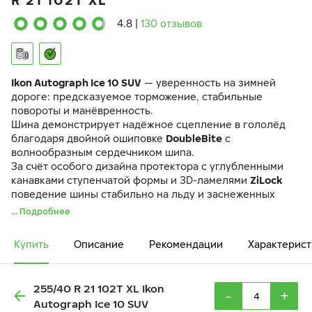
R 21 102T XL
4.8
|
130 отзывов
Ikon Autograph Ice 10 SUV
— уверенность на зимней
дороге: предсказуемое торможение, стабильные
повороты и манёвренность.
Шина демонстрирует надёжное сцепление в гололёд
благодаря двойной ошиповке
DoubleBite
с
волнообразным сердечником шипа.
За счёт особого дизайна протектора с углубленными
канавками ступенчатой формы и 3D-ламелями
ZiLock
поведение шины стабильно на льду и заснеженных
дорогах.
... Подробнее
Даже при экстремально низких температурах шина
сохраняет управляемость и манёвренность благодаря
Купить
Описание
Рекомендации
Характерист
уникальному составу резиновой смеси
GC Mix
и
продуманной конструкции.
255/40 R 21 102T XL Ikon
-
+
Autograph Ice 10 SUV