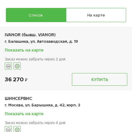
Список
На карте
IVANOR (бывш. VIANOR)
г. Балашиха, ул. Автозаводская, д. 19
Показать на карте
Заказ можно забрать через 2 дня
Ikon Autograph Snow 5 SUV
255/40 R 21 102T XL
36 270
График работы
Телефон
КУПИТЬ
пн:
9:00-21:00
+7 (495) 212-16-06
вт:
9:00-21:00
+7 (495) 215-01-05
ср:
9:00-21:00
чт:
9:00-21:00
ШИНСЕРВИС
пт:
9:00-21:00
23 970
₽
г. Москва, ул. Барышиха, д. 42, корп. 3
от
сб:
9:00-21:00
вс:
9:00-21:00
Показать на карте
Заказ можно забрать через 4 дня