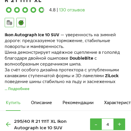
R 21 111T XL
4.8
|
130 отзывов
Ikon Autograph Ice 10 SUV
— уверенность на зимней
дороге: предсказуемое торможение, стабильные
повороты и манёвренность.
Шина демонстрирует надёжное сцепление в гололёд
благодаря двойной ошиповке
DoubleBite
с
волнообразным сердечником шипа.
За счёт особого дизайна протектора с углубленными
канавками ступенчатой формы и 3D-ламелями
ZiLock
поведение шины стабильно на льду и заснеженных
дорогах.
... Подробнее
Даже при экстремально низких температурах шина
сохраняет управляемость и манёвренность благодаря
Купить
Описание
Рекомендации
Характерист
уникальному составу резиновой смеси
GC Mix
и
продуманной конструкции.
295/40 R 21 111T XL Ikon
-
+
Autograph Ice 10 SUV