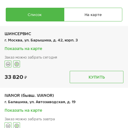
Список
На карте
ШИНСЕРВИС
г. Москва, ул. Барышиха, д. 42, корп. 3
Показать на карте
Заказ можно забрать сегодня
Ikon Autograph Snow 5 SUV
295/40 R 21 111T XL
33 820
График работы
Телефон
КУПИТЬ
пн:
9:00-21:00
+7 (800) 333-83-88
вт:
9:00-21:00
ср:
9:00-21:00
чт:
9:00-21:00
IVANOR (бывш. VIANOR)
пт:
9:00-21:00
37 890
₽
г. Балашиха, ул. Автозаводская, д. 19
от
сб:
9:00-20:00
вс:
9:00-20:00
Показать на карте
Заказ можно забрать завтра