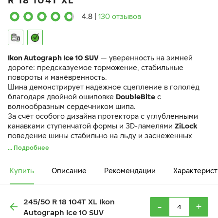
R 18 104T XL
4.8
|
130 отзывов
Ikon Autograph Ice 10 SUV
— уверенность на зимней
дороге: предсказуемое торможение, стабильные
повороты и манёвренность.
Шина демонстрирует надёжное сцепление в гололёд
благодаря двойной ошиповке
DoubleBite
с
волнообразным сердечником шипа.
За счёт особого дизайна протектора с углубленными
канавками ступенчатой формы и 3D-ламелями
ZiLock
поведение шины стабильно на льду и заснеженных
дорогах.
... Подробнее
Даже при экстремально низких температурах шина
сохраняет управляемость и манёвренность благодаря
Купить
Описание
Рекомендации
Характерист
уникальному составу резиновой смеси
GC Mix
и
продуманной конструкции.
245/50 R 18 104T XL Ikon
-
+
Autograph Ice 10 SUV