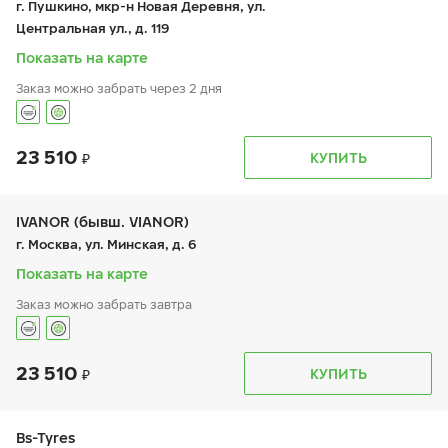
г. Пушкино, мкр-н Новая Деревня, ул.
сб:
9:00-21:00
Центральная ул., д. 119
вс:
9:00-21:00
Показать на карте
Заказ можно забрать через 2 дня
23 510
График работы
Телефон
КУПИТЬ
пн:
-
+7 (495) 320-44-50 (доб. 2701)
вт:
9:00-19:00
ср:
9:00-19:00
чт:
9:00-19:00
IVANOR (бывш. VIANOR)
пт:
9:00-19:00
г. Москва, ул. Минская, д. 6
сб:
9:00-19:00
вс:
-
Показать на карте
Заказ можно забрать завтра
23 510
График работы
Телефон
КУПИТЬ
пн:
9:00-21:00
+7 (495) 212-16-06
вт:
9:00-21:00
+7 (495) 971-25-48
ср:
9:00-21:00
чт:
9:00-21:00
Bs-Tyres