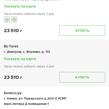
сб:
10:00-18:00
вс:
10:00-18:00
Показать на карте
Заказ можно забрать через 2 дня
23 510
График работы
Телефон
КУПИТЬ
пн:
9:00-21:00
+7 (495 )544-02-02
вт:
9:00-21:00
ср:
9:00-21:00
чт:
9:00-21:00
Bs-Tyres
пт:
9:00-21:00
г. Дмитров, с. Внуково, д. 113
сб:
9:00-21:00
вс:
9:00-21:00
Показать на карте
Заказ можно забрать через 2 дня
23 510
График работы
Телефон
КУПИТЬ
пн:
9:00-19:00
+7 (495) 320-44-50 (доб. 3801)
вт:
9:00-19:00
ср:
9:00-19:00
чт:
9:00-19:00
Колесо.ру
пт:
9:00-19:00
г. Химки, ул. Пожарского д.204-Е УСМР
сб:
9:00-19:00
корп.литера Д помещение 1
вс:
9:00-19:00