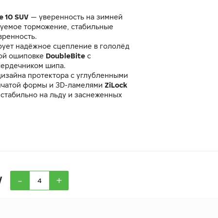
e 10 SUV
— уверенность на зимней
зуемое торможение, стабильные
вренность.
ует надёжное сцепление в гололёд
ной ошиповке
DoubleBite
с
ердечником шипа.
дизайна протектора с углубленными
нчатой формы и 3D-ламелями
ZiLock
стабильно на льду и заснеженных
мально низких температурах шина
ляемость и манёвренность благодаря
таву резиновой смеси
GC Mix
и
струкции.
-
+
V