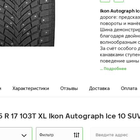
Ikon Autograph Ic
дороге: предска
повороты и манё
Шина демонстрир
благодаря двой
волнообразным с
За счёт особого 
канавками ступе
поведение шины 
дорогах.
... Подробнее
Даже при экстре
сохраняет управ
уникальному сос
и
Характеристики
Отзывы
Доставка
Оплата
продуманной кон
 R 17 103T XL Ikon Autograph Ice 10 SU
Фильтр