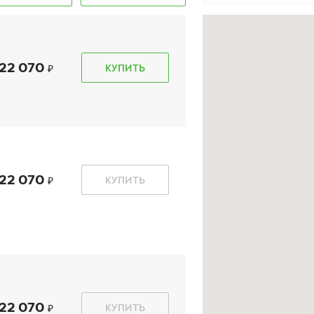
22 070
КУПИТЬ
kon Autograph Ice 9
Ikon Autograph Snow 3
5/55 R 17 103T XL
235/55 R 17 103R XL
22 070
КУПИТЬ
19 220
₽
15 320
₽
т
от
КУПИТЬ
КУПИТЬ
22 070
КУПИТЬ