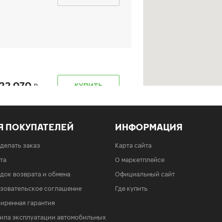
22 070
КУПИТЬ
Я ПОКУПАТЕЛЕЙ
ИНФОРМАЦИЯ
сделать заказ
Карта сайта
та
О маркетплейсе
22 070
КУПИТЬ
док возврата и обмена
Официальный сайт
зовательское соглашение
Где купить
иренная гарантия
ила эксплуатации автомобильных