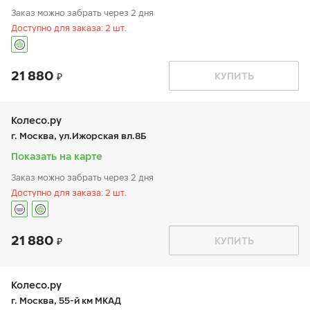
Заказ можно забрать через 2 дня
Доступно для заказа: 2 шт.
21 880
График работы
Телефон
КУПИТЬ
пн:
9:00-21:00
+7 (499) 995-25-80
вт:
9:00-21:00
ср:
9:00-21:00
чт:
9:00-21:00
Колесо.ру
пт:
9:00-21:00
г. Москва, ул.Ижорская вл.8Б
сб:
9:00-21:00
вс:
9:00-21:00
Показать на карте
Заказ можно забрать через 2 дня
Доступно для заказа: 2 шт.
21 880
График работы
Телефон
КУПИТЬ
пн:
9:00-21:00
+7 (495) 221-74-45
вт:
9:00-21:00
ср:
9:00-21:00
чт:
9:00-21:00
Колесо.ру
пт:
9:00-21:00
г. Москва, 55-й км МКАД
сб:
9:00-20:00