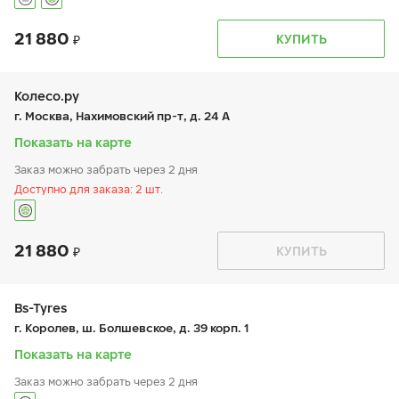
21 880
График работы
Телефон
КУПИТЬ
пн:
9:00-19:00
+7 (495) 320-44-50 (доб. 6701)
вт:
9:00-19:00
ср:
9:00-19:00
чт:
9:00-19:00
Колесо.ру
пт:
9:00-19:00
г. Москва, Нахимовский пр-т, д. 24 А
сб:
9:00-19:00
вс:
9:00-19:00
Показать на карте
Заказ можно забрать через 2 дня
Доступно для заказа: 2 шт.
21 880
График работы
Телефон
КУПИТЬ
пн:
9:00-21:00
+7 (495) 966-16-19
вт:
9:00-21:00
ср:
9:00-21:00
чт:
9:00-21:00
Bs-Tyres
пт:
9:00-21:00
г. Королев, ш. Болшевское, д. 39 корп. 1
сб:
9:00-21:00
вс:
9:00-21:00
Показать на карте
Заказ можно забрать через 2 дня