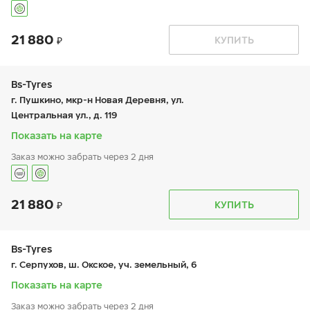
21 880
График работы
Телефон
КУПИТЬ
пн:
9:00-21:00
+7 (495) 615-90-58
вт:
9:00-21:00
ср:
9:00-21:00
чт:
9:00-21:00
Bs-Tyres
пт:
9:00-21:00
г. Пушкино, мкр-н Новая Деревня, ул.
сб:
9:00-21:00
Центральная ул., д. 119
вс:
9:00-21:00
Показать на карте
Заказ можно забрать через 2 дня
21 880
График работы
Телефон
КУПИТЬ
пн:
-
+7 (495) 320-44-50 (доб. 2701)
вт:
9:00-19:00
ср:
9:00-19:00
чт:
9:00-19:00
Bs-Tyres
пт:
9:00-19:00
г. Серпухов, ш. Окское, уч. земельный, 6
сб:
9:00-19:00
вс:
-
Показать на карте
Заказ можно забрать через 2 дня