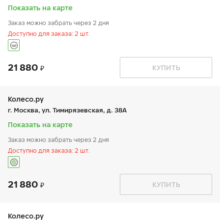
вс:
9:00-20:00
Показать на карте
Заказ можно забрать через 2 дня
Доступно для заказа: 2 шт.
21 880
График работы
Телефон
КУПИТЬ
пн:
9:00-19:00
+7 (495) 645-78-08
вт:
9:00-19:00
ср:
9:00-19:00
чт:
9:00-19:00
Колесо.ру
пт:
9:00-19:00
г. Москва, ул. Тимирязевская, д. 38А
сб:
9:00-19:00
вс:
9:00-19:00
Показать на карте
Заказ можно забрать через 2 дня
Доступно для заказа: 2 шт.
21 880
График работы
Телефон
КУПИТЬ
пн:
9:00-21:00
+7 (499) 976-24-07
вт:
9:00-21:00
ср:
9:00-21:00
чт:
9:00-21:00
Колесо.ру