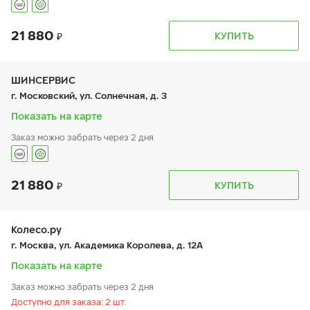
21 880
График работы
Телефон
КУПИТЬ
пн:
9:00-21:00
+7 800 333-83-88
вт:
9:00-21:00
ср:
9:00-21:00
чт:
9:00-21:00
ШИНСЕРВИС
пт:
9:00-21:00
г. Московский, ул. Солнечная, д. 3
сб:
9:00-20:00
вс:
9:00-20:00
Показать на карте
Заказ можно забрать через 2 дня
21 880
График работы
Телефон
КУПИТЬ
пн:
9:00-21:00
+7 800 333-83-88
вт:
9:00-21:00
ср:
9:00-21:00
чт:
9:00-21:00
Колесо.ру
пт:
9:00-21:00
г. Москва, ул. Академика Королева, д. 12А
сб:
9:00-20:00
вс:
9:00-20:00
Показать на карте
Заказ можно забрать через 2 дня
Доступно для заказа: 2 шт.