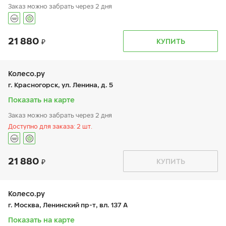
Заказ можно забрать через 2 дня
21 880
График работы
Телефон
КУПИТЬ
пн:
9:00-19:00
+7 (495) 320-44-50 (доб. 2209)
вт:
9:00-19:00
ср:
9:00-19:00
чт:
9:00-19:00
Колесо.ру
пт:
9:00-19:00
г. Красногорск, ул. Ленина, д. 5
сб:
9:00-19:00
вс:
9:00-19:00
Показать на карте
Заказ можно забрать через 2 дня
Доступно для заказа: 2 шт.
21 880
График работы
Телефон
КУПИТЬ
пн:
9:00-21:00
+7 (495) 589-80-87
вт:
9:00-21:00
ср:
9:00-21:00
чт:
9:00-21:00
Колесо.ру
пт:
9:00-21:00
г. Москва, Ленинский пр-т, вл. 137 А
сб:
9:00-21:00
вс:
9:00-21:00
Показать на карте