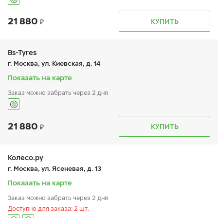
21 880
График работы
Телефон
КУПИТЬ
пн:
9:00-19:00
+7 (495) 320-44-50 (доб. 3901)
вт:
9:00-19:00
ср:
9:00-19:00
чт:
9:00-19:00
Bs-Tyres
пт:
9:00-19:00
г. Москва, ул. Киевская, д. 14
сб:
9:00-19:00
вс:
-
Показать на карте
Заказ можно забрать через 2 дня
21 880
График работы
Телефон
КУПИТЬ
пн:
9:00-19:00
+7 (495) 320-44-50 (доб. 4001)
вт:
9:00-19:00
ср:
9:00-19:00
чт:
9:00-19:00
Колесо.ру
пт:
9:00-19:00
г. Москва, ул. Ясеневая, д. 13
сб:
9:00-19:00
вс:
9:00-19:00
Показать на карте
Заказ можно забрать через 2 дня
Доступно для заказа: 2 шт.