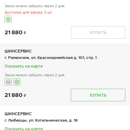
Заказ можно забрать через 2 дня
Доступно для заказа: 2 шт.
21 880
График работы
Телефон
КУПИТЬ
пн:
9:00-21:00
+7 (495) 444-33-34
вт:
9:00-21:00
ср:
9:00-21:00
чт:
9:00-21:00
ШИНСЕРВИС
пт:
9:00-21:00
г. Раменское, ул. Красноармейская д. 101, стр. 1
сб:
9:00-21:00
вс:
9:00-21:00
Показать на карте
Заказ можно забрать через 2 дня
21 880
График работы
Телефон
КУПИТЬ
пн:
9:00-21:00
+7 (495) 135-44-03
вт:
9:00-21:00
ср:
9:00-21:00
чт:
9:00-21:00
ШИНСЕРВИС
пт:
9:00-21:00
г. Люберцы, ул. Котельническая, д. 18
сб:
9:00-20:00
вс:
9:00-20:00
Показать на карте