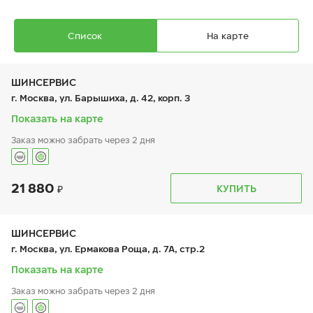
Список
На карте
ШИНСЕРВИС
г. Москва, ул. Барышиха, д. 42, корп. 3
Показать на карте
Заказ можно забрать через 2 дня
Ikon Autograph Snow 5 SUV
215/65 R 17 103R XL
21 880
График работы
Телефон
КУПИТЬ
пн:
9:00-21:00
+7 (800) 333-83-88
вт:
9:00-21:00
ср:
9:00-21:00
чт:
9:00-21:00
ШИНСЕРВИС
пт:
9:00-21:00
16 380
₽
г. Москва, ул. Ермакова Роща, д. 7А, стр.2
от
сб:
9:00-20:00
вс:
9:00-20:00
Показать на карте
Заказ можно забрать через 2 дня