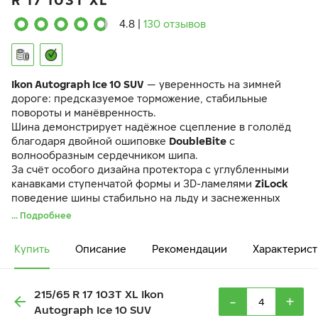
R 17 103T XL
4.8
|
130 отзывов
Ikon Autograph Ice 10 SUV
— уверенность на зимней
дороге: предсказуемое торможение, стабильные
повороты и манёвренность.
Шина демонстрирует надёжное сцепление в гололёд
благодаря двойной ошиповке
DoubleBite
с
волнообразным сердечником шипа.
За счёт особого дизайна протектора с углубленными
канавками ступенчатой формы и 3D-ламелями
ZiLock
поведение шины стабильно на льду и заснеженных
дорогах.
... Подробнее
Даже при экстремально низких температурах шина
сохраняет управляемость и манёвренность благодаря
Купить
Описание
Рекомендации
Характерист
уникальному составу резиновой смеси
GC Mix
и
продуманной конструкции.
215/65 R 17 103T XL Ikon
-
+
Autograph Ice 10 SUV