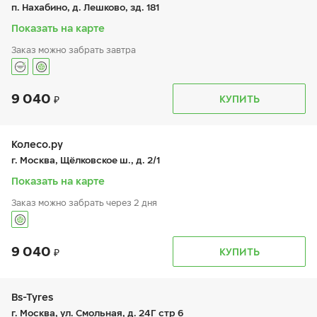
пт:
9:00-21:00
п. Нахабино, д. Лешково, зд. 181
сб:
9:00-20:00
вс:
9:00-20:00
Показать на карте
Заказ можно забрать завтра
9 040
График работы
Телефон
КУПИТЬ
пн:
9:00-21:00
+7 (495) 212-16-06
вт:
9:00-21:00
ср:
9:00-21:00
чт:
9:00-21:00
Колесо.ру
пт:
9:00-21:00
г. Москва, Щёлковское ш., д. 2/1
сб:
9:00-21:00
вс:
9:00-21:00
Показать на карте
Заказ можно забрать через 2 дня
9 040
График работы
Телефон
КУПИТЬ
пн:
9:00-21:00
+7 (499) 166-29-28
вт:
9:00-21:00
ср:
9:00-21:00
чт:
9:00-21:00
Bs-Tyres
пт:
9:00-21:00
г. Москва, ул. Смольная, д. 24Г стр 6