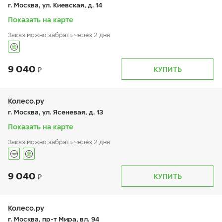
пт:
9:00-19:00
г. Москва, ул. Киевская, д. 14
сб:
9:00-19:00
вс:
-
Показать на карте
Заказ можно забрать через 2 дня
9 040
График работы
Телефон
КУПИТЬ
пн:
9:00-19:00
+7 (495) 320-44-50 (доб. 4001)
вт:
9:00-19:00
ср:
9:00-19:00
чт:
9:00-19:00
Колесо.ру
пт:
9:00-19:00
г. Москва, ул. Ясеневая, д. 13
сб:
9:00-19:00
вс:
9:00-19:00
Показать на карте
Заказ можно забрать через 2 дня
9 040
График работы
Телефон
КУПИТЬ
пн:
9:00-21:00
+7 (495) 399-86-90
вт:
9:00-21:00
ср:
9:00-21:00
чт:
9:00-21:00
Колесо.ру
пт:
9:00-21:00
г. Москва, пр-т Мира, вл. 94