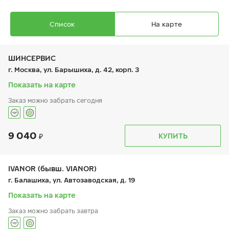
Список
На карте
ШИНСЕРВИС
г. Москва, ул. Барышиха, д. 42, корп. 3
Показать на карте
Заказ можно забрать сегодня
9 040
График работы
Телефон
КУПИТЬ
пн:
9:00-21:00
+7 (800) 333-83-88
вт:
9:00-21:00
ср:
9:00-21:00
чт:
9:00-21:00
IVANOR (бывш. VIANOR)
пт:
9:00-21:00
г. Балашиха, ул. Автозаводская, д. 19
сб:
9:00-20:00
вс:
9:00-20:00
Показать на карте
Заказ можно забрать завтра