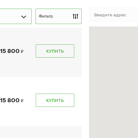
Фильтр
15 800
КУПИТЬ
kon Autograph Snow 5
Ikon Autograph Ice 9 SU
UV
255/55 R 18 109T XL
5/55 R 18 109R XL
15 800
КУПИТЬ
16 630
₽
18 540
₽
т
от
КУПИТЬ
КУПИТЬ