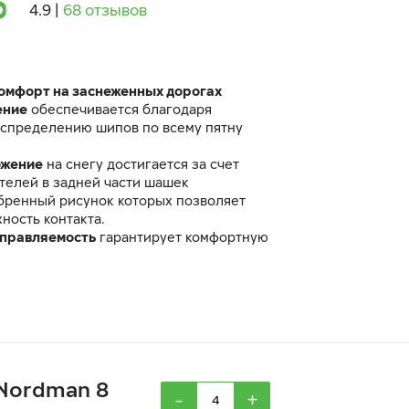
4.9
|
68 отзывов
комфорт на заснеженных дорогах
ение
обеспечивается благодаря
спределению шипов по всему пятну
ожение
на снегу достигается за счет
телей в задней части шашек
убренный рисунок которых позволяет
ность контакта.
управляемость
гарантирует комфортную
ter Ice 8 SUV идентична по своим
 ранее выпускавшейся шине Ikon
 (Nordman 8
-
+