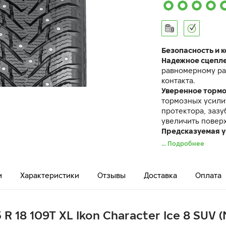
Безопасность и 
Надежное сцепл
равномерному ра
контакта.
Уверенное торм
тормозных усили
протектора, заз
увеличить поверх
Предсказуемая 
поездку.
... Подробнее
Шина Ikon Charac
характеристикам
Nordman 8 SUV.
и
Характеристики
Отзывы
Доставка
Оплата
 R 18 109T XL Ikon Character Ice 8 SUV