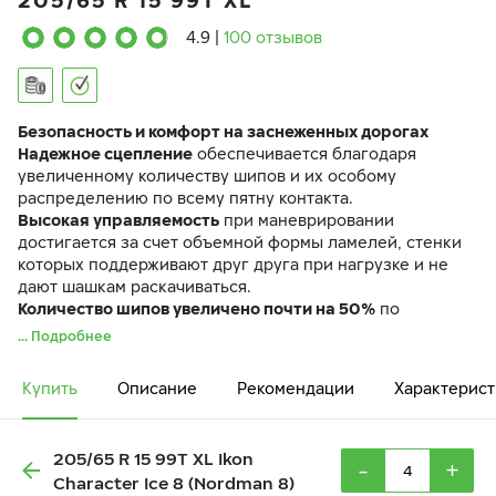
205/65 R 15 99T XL
4.9
|
100 отзывов
Безопасность и комфорт на заснеженных дорогах
Надежное сцепление
обеспечивается благодаря
увеличенному количеству шипов и их особому
распределению по всему пятну контакта.
Высокая управляемость
при маневрировании
достигается за счет объемной формы ламелей, стенки
которых поддерживают друг друга при нагрузке и не
дают шашкам раскачиваться.
Количество шипов увеличено почти на 50%
по
сравнению с предыдущим поколением. Шины
... Подробнее
управляются легко и точно и на скользкой дороге, и при
плюсовых температурах
Купить
Описание
Рекомендации
Характерист
Шина Ikon Character Ice 8 идентична по своим
характеристикам ранее выпускавшейся шине Ikon
Nordman 8.
205/65 R 15 99T XL Ikon
-
+
Character Ice 8 (Nordman 8)