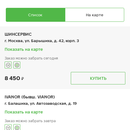
Список
На карте
ШИНСЕРВИС
г. Москва, ул. Барышиха, д. 42, корп. 3
Показать на карте
Заказ можно забрать сегодня
Ikon Autograph Snow 3
205/65 R 15 94R
8 450
График работы
Телефон
КУПИТЬ
пн:
9:00-21:00
+7 (800) 333-83-88
вт:
9:00-21:00
ср:
9:00-21:00
чт:
9:00-21:00
IVANOR (бывш. VIANOR)
пт:
9:00-21:00
7 950
₽
г. Балашиха, ул. Автозаводская, д. 19
от
сб:
9:00-20:00
вс:
9:00-20:00
Показать на карте
Заказ можно забрать завтра