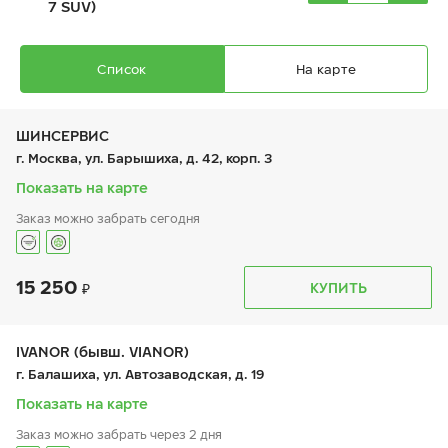
7 SUV)
Список
На карте
ШИНСЕРВИС
г. Москва, ул. Барышиха, д. 42, корп. 3
Показать на карте
Ikon Character Ice 8 SUV (Nordman 8 SUV)
Заказ можно забрать сегодня
255/65 R 17 114T XL
15 250
График работы
Телефон
КУПИТЬ
пн:
9:00-21:00
+7 (800) 333-83-88
вт:
9:00-21:00
ср:
9:00-21:00
18 280
₽
чт:
9:00-21:00
IVANOR (бывш. VIANOR)
от
пт:
9:00-21:00
г. Балашиха, ул. Автозаводская, д. 19
сб:
9:00-20:00
вс:
9:00-20:00
Показать на карте
Заказ можно забрать через 2 дня