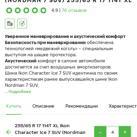
(NORDMAN 7 SUV) 255/65 R 17 114T XL
4.9
|
76 отзывов
Уверенное маневрирование и акустический комфорт
Безопасность при маневрировании
обеспечена
технологией «медвежий коготь» – специальным
выступом на шашке протектора.
Акустический
комфорт в салоне автомобиля
достигается за счет воздушных амортизаторов.
Шина Ikon Character Ice 7 SUV идентична по своим
характеристикам ранее выпускавшейся шине Ikon
Nordman 7 SUV.
... Подробнее
Купить
Описание
Рекомендации
Характерист
255/65 R 17 114T XL Ikon
-
+
Character Ice 7 SUV (Nordman