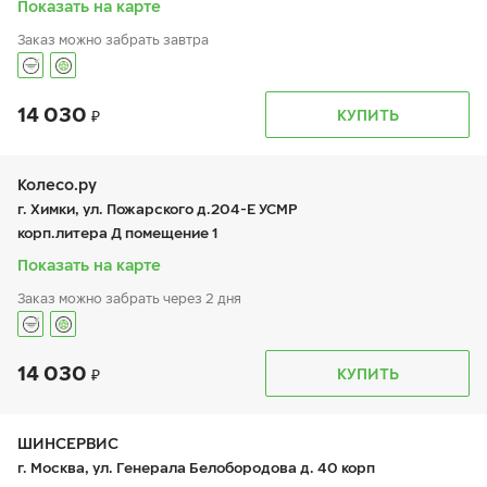
Показать на карте
Заказ можно забрать завтра
14 030
График работы
Телефон
КУПИТЬ
пн:
8:00-20:00
+7 (925) 777-70-17
вт:
8:00-20:00
ср:
8:00-20:00
чт:
8:00-20:00
Колесо.ру
пт:
8:00-20:00
г. Химки, ул. Пожарского д.204-Е УСМР
сб:
8:00-20:00
корп.литера Д помещение 1
вс:
8:00-20:00
Показать на карте
Заказ можно забрать через 2 дня
14 030
График работы
Телефон
КУПИТЬ
пн:
9:00-19:00
+7 (495) 225-62-45
вт:
9:00-19:00
ср:
9:00-19:00
чт:
9:00-19:00
ШИНСЕРВИС
пт:
9:00-19:00
г. Москва, ул. Генерала Белобородова д. 40 корп
сб:
9:00-18:00