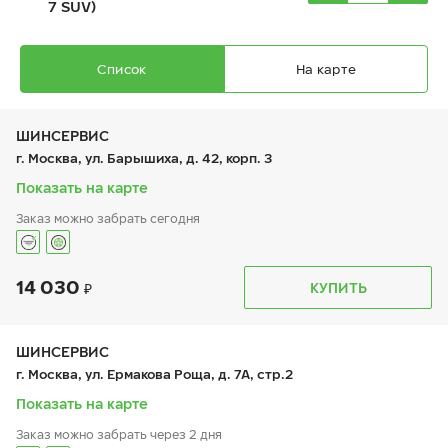
7 SUV)
Список
На карте
ШИНСЕРВИС
г. Москва, ул. Барышиха, д. 42, корп. 3
Показать на карте
Ikon Autograph Snow 3 SUV
Заказ можно забрать сегодня
245/70 R 16 111R XL
14 030
График работы
Телефон
КУПИТЬ
пн:
9:00-21:00
+7 (800) 333-83-88
вт:
9:00-21:00
ср:
9:00-21:00
16 930
₽
чт:
9:00-21:00
ШИНСЕРВИС
от
пт:
9:00-21:00
г. Москва, ул. Ермакова Роща, д. 7А, стр.2
сб:
9:00-20:00
вс:
9:00-20:00
Показать на карте
Заказ можно забрать через 2 дня