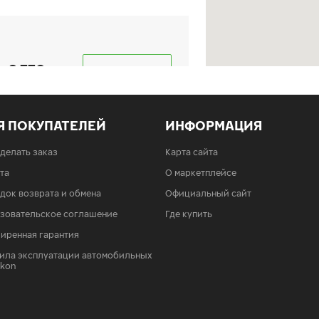
8 770
КУПИТЬ
Я ПОКУПАТЕЛЕЙ
ИНФОРМАЦИЯ
сделать заказ
Карта сайта
8 770
КУПИТЬ
та
О маркетплейсе
док возврата и обмена
Официальный сайт
зовательское соглашение
Где купить
иренная гарантия
8 770
КУПИТЬ
ила эксплуатации автомобильных
Ikon