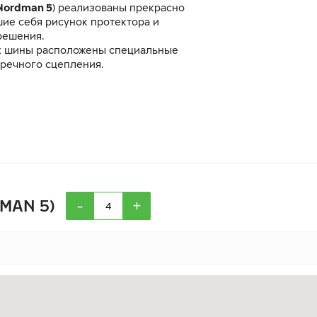
 Nordman 5
) реализованы прекрасно
ие себя рисунок протектора и
решения.
х шины расположены специальные
еречного сцепления.
-
+
DMAN 5)