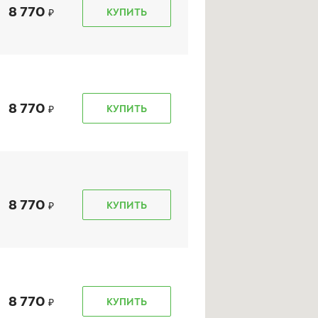
8 770
КУПИТЬ
kon Autograph Snow 3
Ikon Character Ice 8
(Nordman 8)
5/60 R 16 99R XL
215/60 R 16 99T XL
8 770
КУПИТЬ
10 470
₽
11 070
₽
т
от
КУПИТЬ
КУПИТЬ
8 770
КУПИТЬ
8 770
КУПИТЬ