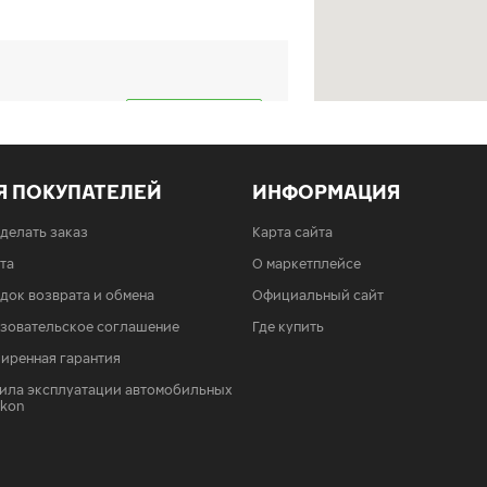
6 030
КУПИТЬ
Я ПОКУПАТЕЛЕЙ
ИНФОРМАЦИЯ
сделать заказ
Карта сайта
та
О маркетплейсе
6 030
КУПИТЬ
док возврата и обмена
Официальный сайт
зовательское соглашение
Где купить
иренная гарантия
ила эксплуатации автомобильных
6 030
КУПИТЬ
Ikon