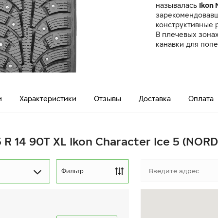
называлась
Ikon
зарекомендовавш
конструктивные 
В плечевых зона
канавки для поп
и
Характеристики
Отзывы
Доставка
Оплата
 R 14 90T XL Ikon Character Ice 5 (NOR
Фильтр