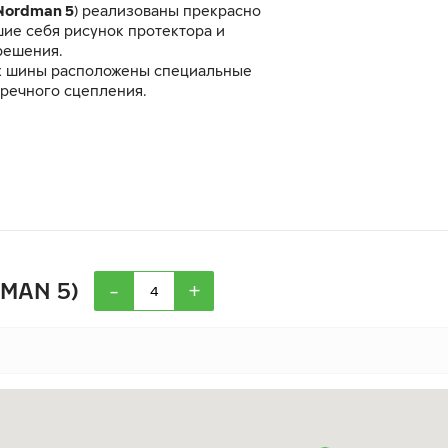
 Nordman 5
) реализованы прекрасно
ие себя рисунок протектора и
решения.
х шины расположены специальные
еречного сцепления.
-
+
DMAN 5)