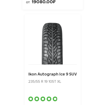
19080.00₽
от
Ikon Autograph Ice 9 SUV
235/55 R 19 105T XL
Ikon Autograph Ice 9 SUV
19600.00₽
от
235/55 R 19 105T XL