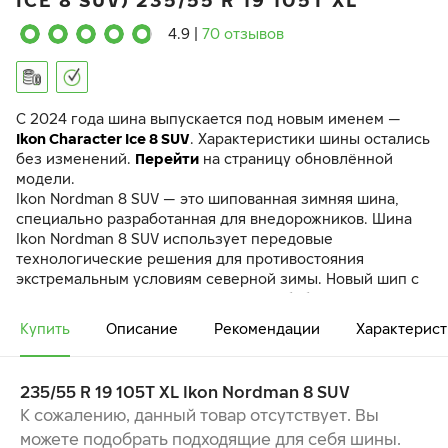
ICE 8 SUV) 235/55 R 19 105T XL
4.9
|
70 отзывов
C 2024 года шина выпускается под новым именем —
Ikon Character Ice 8 SUV
. Характеристики шины остались
без изменений.
Перейти
на страницу обновлённой
модели.
Ikon Nordman 8 SUV — это шипованная зимняя шина,
специально разработанная для внедорожников. Шина
Ikon Nordman 8 SUV использует передовые
технологические решения для противостояния
экстремальным условиям северной зимы. Новый шип с
износостойким элементом в форме “бабочки”
обеспечивает превосходное сцепление на льду и
Купить
Описание
Рекомендации
Характерист
мягкое воздействие на дорожное покрытие. Впервые в
шине Ikon Nordman 8 SUV было увеличено количество
шипов противоскольжения почти на 50% по сравнению
235/55 R 19 105T XL Ikon Nordman 8 SUV
с моделью-предшественницей. Распределение шипов
К сожалению, данный товар отсутствует. Вы
оптимизировано, шипы стоят не рядами, а равномерно
можете подобрать подходящие для себя шины.
распределены по всей площади протектора.