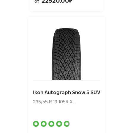
22520.00₽
от
Ikon Autograph Snow 5 SUV
235/55 R 19 105R XL
Ikon Autograph Snow 5 SUV
19080.00₽
от
235/55 R 19 105R XL