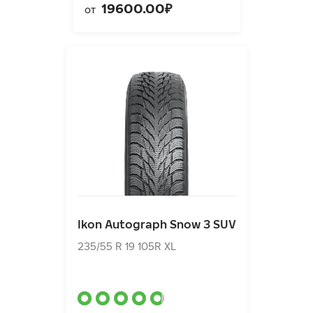
19600.00₽
от
Ikon Autograph Snow 3 SUV
235/55 R 19 105R XL
Ikon Autograph Snow 3 SUV
15920.00₽
от
235/55 R 19 105R XL