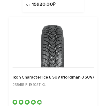
15920.00₽
от
Ikon Character Ice 8 SUV (Nordman 8 SUV)
235/55 R 19 105T XL
Ikon Character Ice 8 SUV (Nordman 8 SUV)
16790.00₽
от
235/55 R 19 105T XL