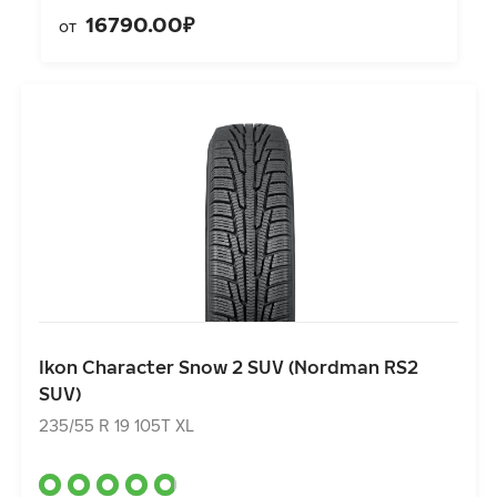
16790.00₽
от
Ikon Character Snow 2 SUV (Nordman RS2 SUV)
235/55 R 19 105T XL
Ikon Character Snow 2 SUV (Nordman RS2
SUV)
12690.00₽
от
235/55 R 19 105T XL