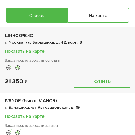
Список
На карте
ШИНСЕРВИС
г. Москва, ул. Барышиха, д. 42, корп. 3
Показать на карте
Заказ можно забрать сегодня
Ikon Autograph Ice 10 SUV
215/55 R 18 99T XL
21 350
График работы
Телефон
КУПИТЬ
пн:
9:00-21:00
+7 (800) 333-83-88
вт:
9:00-21:00
ср:
9:00-21:00
чт:
9:00-21:00
IVANOR (бывш. VIANOR)
пт:
9:00-21:00
24 520
₽
г. Балашиха, ул. Автозаводская, д. 19
от
сб:
9:00-20:00
вс:
9:00-20:00
Показать на карте
Заказ можно забрать завтра