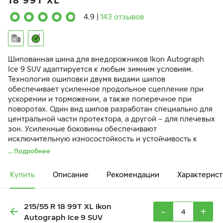
18 99T XL
4.9
|
143 отзывов
Шипованная шина для внедорожников Ikon Autograph
Ice 9 SUV адаптируется к любым зимним условиям.
Технология ошиповки двумя видами шипов
обеспечивает усиленное продольное сцепление при
ускорении и торможении, а также поперечное при
поворотах. Один вид шипов разработан специально для
центральной части протектора, а другой – для плечевых
зон. Усиленные боковины обеспечивают
исключительную износостойкость и устойчивость к
разрыву при внешних ударах и наезде на препятствия.
... Подробнее
Купить
Описание
Рекомендации
Характерист
215/55 R 18 99T XL Ikon
-
+
Autograph Ice 9 SUV