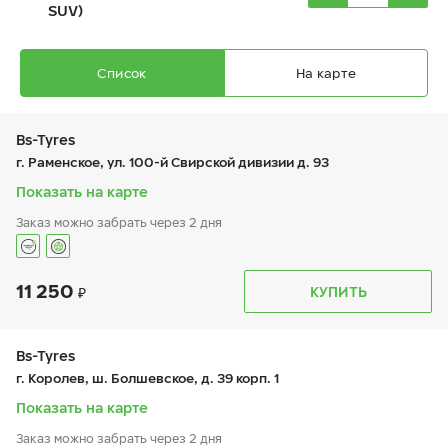
SUV)
центральной части протектора стирается по мере
износа шины и помогает своевременно обеспечить её
замену.
Список
На карте
Bs-Tyres
г. Раменское, ул. 100-й Свирской дивизии д. 93
Показать на карте
Ikon Character Ice 8 SUV (Nordman 8 SUV)
Заказ можно забрать через 2 дня
225/70 R 16 107T XL
11 250
График работы
Телефон
КУПИТЬ
пн:
9:00-19:00
+7 (495) 320-44-50 (доб. 6701)
вт:
9:00-19:00
ср:
9:00-19:00
12 950
₽
чт:
9:00-19:00
Bs-Tyres
от
пт:
9:00-19:00
г. Королев, ш. Болшевское, д. 39 корп. 1
сб:
9:00-19:00
вс:
9:00-19:00
Показать на карте
Заказ можно забрать через 2 дня