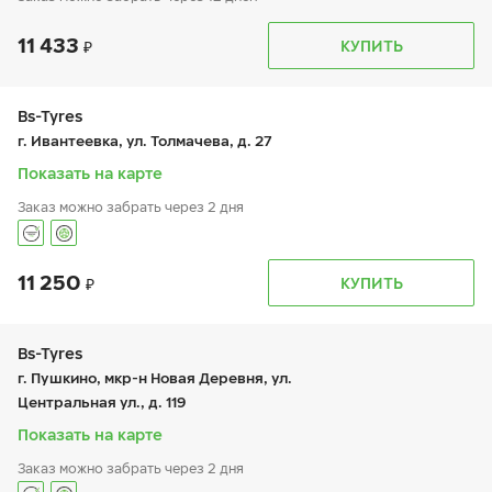
11 433
График работы
Телефон
КУПИТЬ
пн:
9:00-19:00
+7 (800) 250-98-60
вт:
9:00-19:00
ср:
9:00-19:00
чт:
9:00-19:00
Bs-Tyres
пт:
9:00-19:00
г. Ивантеевка, ул. Толмачева, д. 27
сб:
9:00-19:00
вс:
9:00-19:00
Показать на карте
Шиномонтаж отсутствует
Заказ можно забрать через 2 дня
11 250
График работы
Телефон
КУПИТЬ
пн:
-
+7 (495) 320-44-50 (доб. 2207)
вт:
9:00-19:00
ср:
9:00-19:00
чт:
9:00-19:00
Bs-Tyres
пт:
9:00-19:00
г. Пушкино, мкр-н Новая Деревня, ул.
сб:
9:00-19:00
Центральная ул., д. 119
вс:
-
Показать на карте
Заказ можно забрать через 2 дня