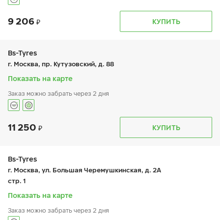
9 206
График работы
Телефон
КУПИТЬ
пн:
9:00-21:00
+7 (499) 444-22-61
вт:
9:00-21:00
ср:
9:00-21:00
чт:
9:00-21:00
Bs-Tyres
пт:
9:00-21:00
г. Москва, пр. Кутузовский, д. 88
сб:
9:00-21:00
вс:
9:00-21:00
Показать на карте
Заказ можно забрать через 2 дня
11 250
График работы
Телефон
КУПИТЬ
пн:
-
+7 (495) 320-44-50 (доб. 2205)
вт:
9:00-19:00
ср:
9:00-19:00
чт:
9:00-19:00
Bs-Tyres
пт:
9:00-19:00
г. Москва, ул. Большая Черемушкинская, д. 2А
сб:
9:00-19:00
стр. 1
вс:
-
Показать на карте
Заказ можно забрать через 2 дня