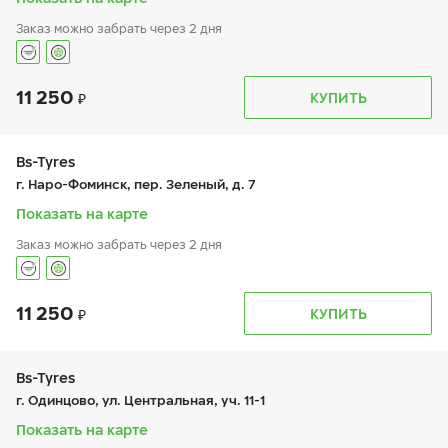
Заказ можно забрать через 2 дня
11 250
График работы
Телефон
КУПИТЬ
пн:
-
+7 (495) 320-44-50 (доб. 6601)
вт:
9:00-19:00
ср:
9:00-19:00
чт:
9:00-19:00
Bs-Tyres
пт:
9:00-19:00
г. Наро-Фоминск, пер. Зеленый, д. 7
сб:
9:00-19:00
вс:
-
Показать на карте
Шиномонтаж отсутствует
Заказ можно забрать через 2 дня
11 250
График работы
Телефон
КУПИТЬ
пн:
9:00-19:00
+7 (495) 320-44-50 (доб. 3301)
вт:
9:00-19:00
ср:
9:00-19:00
чт:
9:00-19:00
Bs-Tyres
пт:
9:00-19:00
г. Одинцово, ул. Центральная, уч. 11-1
сб:
-
вс:
-
Показать на карте