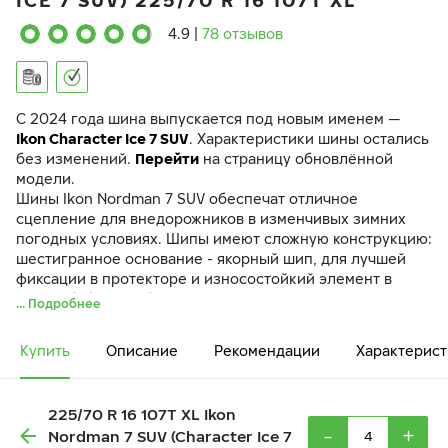
ICE 7 SUV) 225/70 R 16 107T XL
4.9
|
78 отзывов
C 2024 года шина выпускается под новым именем —
Ikon Character Ice 7 SUV
. Характеристики шины остались
без изменений.
Перейти
на страницу обновлённой
модели.
Шины Ikon Nordman 7 SUV обеспечат отличное
сцепление для внедорожников в изменчивых зимних
погодных условиях. Шипы имеют сложную конструкцию:
шестигранное основание - якорный шип, для лучшей
фиксации в протекторе и износостойкий элемент в
форме бабочки с большим количеством граней для
... Подробнее
лучшего сцепления. В основании шипа есть углубление,
которое вместе с более мягким слоем резиновой смеси
Купить
Описание
Рекомендации
Характерист
смягчает касание дорожного полотна и снижает
уровень шума. Благодаря объемной форме с выступами
и углублениями ламели сохраняют функциональность
225/70 R 16 107T XL Ikon
даже при высоких нагрузках на твердых покрытиях.
-
+
Nordman 7 SUV (Character Ice 7
Индикатор износа в виде цифр и знака снежинки в