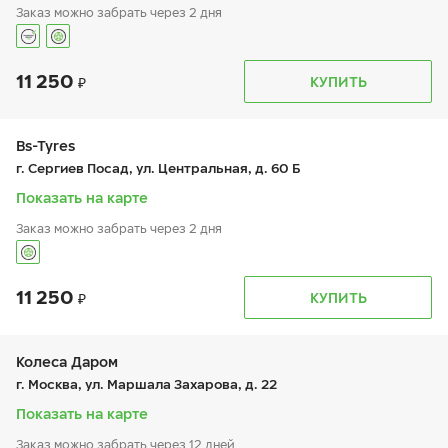
Заказ можно забрать через 2 дня
11 250
График работы
Телефон
КУПИТЬ
пн:
9:00-19:00
+7 (495) 320-44-50 (доб. 2201)
вт:
9:00-19:00
ср:
-
чт:
9:00-19:00
Bs-Tyres
пт:
9:00-19:00
г. Сергиев Посад, ул. Центральная, д. 60 Б
сб:
9:00-19:00
вс:
-
Показать на карте
Заказ можно забрать через 2 дня
11 250
График работы
Телефон
КУПИТЬ
пн:
9:00-19:00
+7 (495) 320-44-50 (доб. 6501)
вт:
9:00-19:00
ср:
9:00-19:00
чт:
-
Колеса Даром
пт:
9:00-19:00
г. Москва, ул. Маршала Захарова, д. 22
сб:
9:00-19:00
вс:
9:00-19:00
Показать на карте
Заказ можно забрать через 12 дней