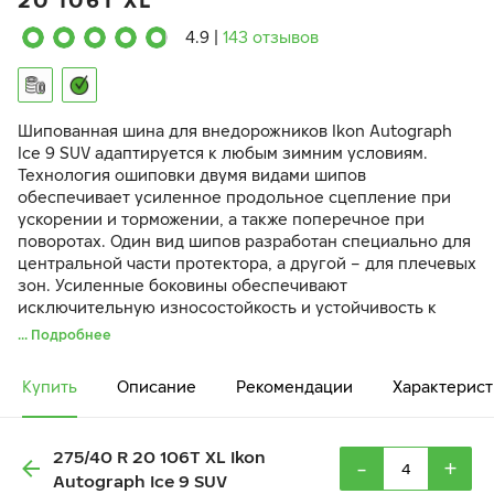
20 106T XL
4.9
|
143 отзывов
Шипованная шина для внедорожников Ikon Autograph
Ice 9 SUV адаптируется к любым зимним условиям.
Технология ошиповки двумя видами шипов
обеспечивает усиленное продольное сцепление при
ускорении и торможении, а также поперечное при
поворотах. Один вид шипов разработан специально для
центральной части протектора, а другой – для плечевых
зон. Усиленные боковины обеспечивают
исключительную износостойкость и устойчивость к
разрыву при внешних ударах и наезде на препятствия.
... Подробнее
Купить
Описание
Рекомендации
Характерист
275/40 R 20 106T XL Ikon
-
+
Autograph Ice 9 SUV