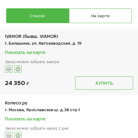
Список
На карте
IVANOR (бывш. VIANOR)
г. Балашиха, ул. Автозаводская, д. 19
Показать на карте
Заказ можно забрать завтра
Ikon Autograph Ice 10 SUV
275/40 R 20 106T XL
24 350
График работы
Телефон
КУПИТЬ
пн:
9:00-21:00
+7 (495) 212-16-06
вт:
9:00-21:00
+7 (495) 215-01-05
ср:
9:00-21:00
чт:
9:00-21:00
Колесо.ру
пт:
9:00-21:00
27 980
₽
г. Москва, Ярославское ш. д.38 стр.1
от
сб:
9:00-21:00
вс:
9:00-21:00
Показать на карте
Заказ можно забрать через 2 дня