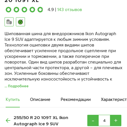
20 109T XL
4.9
|
143 отзывов
Шипованная шина для внедорожников Ikon Autograph
Ice 9 SUV адаптируется к любым зимним условиям.
Технология ошиповки двумя видами шипов
обеспечивает усиленное продольное сцепление при
ускорении и торможении, а также поперечное при
поворотах. Один вид шипов разработан специально для
центральной части протектора, а другой – для плечевых
зон. Усиленные боковины обеспечивают
исключительную износостойкость и устойчивость к
разрыву при внешних ударах и наезде на препятствия.
... Подробнее
Купить
Описание
Рекомендации
Характерист
255/50 R 20 109T XL Ikon
-
+
Autograph Ice 9 SUV