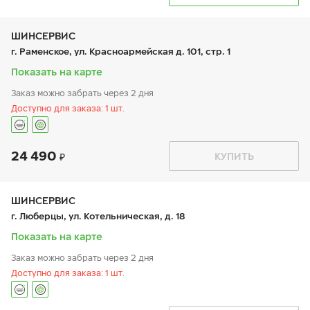
пн:
8:00-20:00
+7 (495) 212-16-06
вт:
8:00-20:00
ср:
8:00-20:00
чт:
8:00-20:00
ШИНСЕРВИС
пт:
8:00-20:00
г. Раменское, ул. Красноармейская д. 101, стр. 1
сб:
8:00-20:00
вс:
8:00-20:00
Показать на карте
Заказ можно забрать через 2 дня
Доступно для заказа: 1 шт.
24 490
График работы
Телефон
КУПИТЬ
пн:
9:00-21:00
+7 (495) 135-44-03
вт:
9:00-21:00
ср:
9:00-21:00
чт:
9:00-21:00
ШИНСЕРВИС
пт:
9:00-21:00
г. Люберцы, ул. Котельническая, д. 18
сб:
9:00-20:00
вс:
9:00-20:00
Показать на карте
Заказ можно забрать через 2 дня
Доступно для заказа: 1 шт.