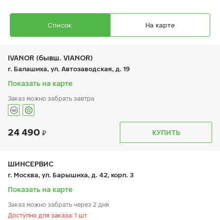
Список
На карте
IVANOR (бывш. VIANOR)
г. Балашиха, ул. Автозаводская, д. 19
Показать на карте
Заказ можно забрать завтра
Ikon Autograph Ice 10 SUV
255/50 R 20 109T XL
24 490
График работы
Телефон
КУПИТЬ
пн:
9:00-21:00
+7 (495) 212-16-06
вт:
9:00-21:00
+7 (495) 215-01-05
ср:
9:00-21:00
чт:
9:00-21:00
ШИНСЕРВИС
пт:
9:00-21:00
28 130
₽
г. Москва, ул. Барышиха, д. 42, корп. 3
от
сб:
9:00-21:00
вс:
9:00-21:00
Показать на карте
Заказ можно забрать через 2 дня
Доступно для заказа: 1 шт.