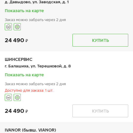
д. Давыдово, ул. Заводская, д. 1
сб:
9:00-21:00
вс:
9:00-18:00
Показать на карте
Заказ можно забрать через 2 дня
24 490
График работы
Телефон
КУПИТЬ
пн:
10:00-16:00
+7 (495) 136-00-65
вт:
10:00-16:00
8-800-1001-741
ср:
10:00-16:00
чт:
10:00-16:00
ШИНСЕРВИС
пт:
10:00-16:00
г. Балашиха, ул. Терешковой, д. 8
сб:
9:00-17:00
вс:
9:00-17:00
Показать на карте
Шиномонтаж отсутствует
Заказ можно забрать через 2 дня
Доступно для заказа: 1 шт.
24 490
График работы
Телефон
КУПИТЬ
пн:
9:00-21:00
+7 800 333-83-88
вт:
9:00-21:00
ср:
9:00-21:00
чт:
9:00-21:00
IVANOR (бывш. VIANOR)