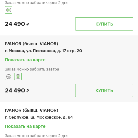
Заказ можно забрать через 2 дня
24 490
График работы
Телефон
КУПИТЬ
пн:
9:00-21:00
+7 (495) 966-16-19
вт:
9:00-21:00
ср:
9:00-21:00
чт:
9:00-21:00
IVANOR (бывш. VIANOR)
пт:
9:00-21:00
г. Москва, ул. Плеханова, д. 17 стр. 20
сб:
9:00-21:00
вс:
9:00-21:00
Показать на карте
Заказ можно забрать завтра
24 490
График работы
Телефон
КУПИТЬ
пн:
9:00-21:00
+7 (495) 212-16-06
вт:
9:00-21:00
+7 (495) 150-06-68
ср:
9:00-21:00
чт:
9:00-21:00
IVANOR (бывш. VIANOR)
пт:
9:00-21:00
г. Серпухов, ш. Московское, д. 84
сб:
9:00-21:00
вс:
9:00-21:00
Показать на карте
Заказ можно забрать через 2 дня