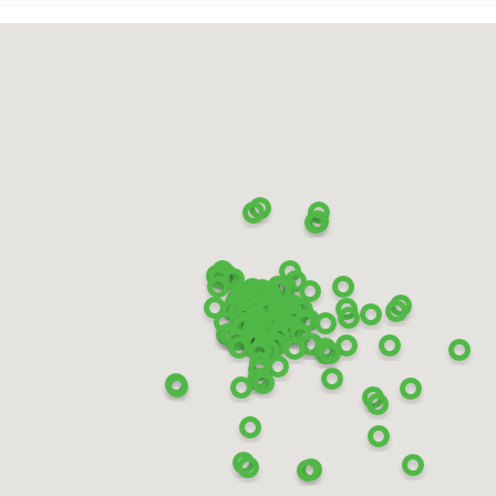
tograph Snow 3
19 111R XL
400
₽
КУПИТЬ