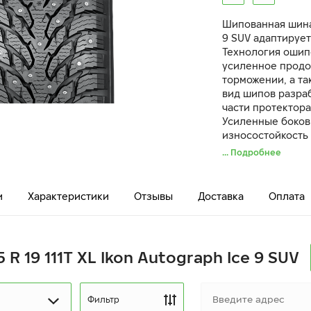
Шипованная шина
9 SUV адаптируе
Технология ошип
усиленное продо
торможении, а та
вид шипов разра
части протектора
Усиленные боко
износостойкость 
ударах и наезде 
... Подробнее
и
Характеристики
Отзывы
Доставка
Оплата
 R 19 111T XL Ikon Autograph Ice 9 SUV
Фильтр