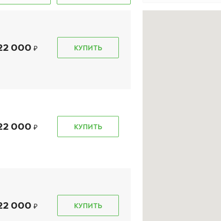
22 000
КУПИТЬ
e 10 SUV
Ikon Autograph Snow 5
Ikon Au
SUV
SUV
255/55 R 19 111R XL
255/55 R 
22 000
КУПИТЬ
20 180
₽
18 
от
от
КУПИТЬ
22 000
КУПИТЬ