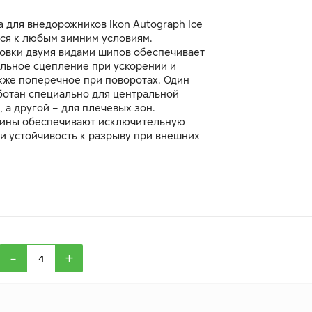
 для внедорожников Ikon Autograph Ice
тся к любым зимним условиям.
овки двумя видами шипов обеспечивает
льное сцепление при ускорении и
кже поперечное при поворотах. Один
ботан специально для центральной
, а другой – для плечевых зон.
вины обеспечивают исключительную
и устойчивость к разрыву при внешних
на препятствия.
-
+