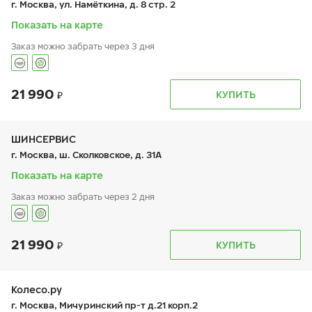
г. Москва, ул. Намёткина, д. 8 стр. 2
сб:
10:00-18:00
вс:
10:00-18:00
Показать на карте
Заказ можно забрать через 3 дня
21 990
График работы
Телефон
КУПИТЬ
пн:
9:00-19:00
+7 (800) 250-98-60
вт:
9:00-19:00
ср:
9:00-19:00
чт:
9:00-19:00
ШИНСЕРВИС
пт:
9:00-19:00
г. Москва, ш. Сколковское, д. 31А
сб:
9:00-19:00
вс:
9:00-19:00
Показать на карте
Заказ можно забрать через 2 дня
21 990
График работы
Телефон
КУПИТЬ
пн:
9:00-21:00
+7 800 333-83-88
вт:
9:00-21:00
ср:
9:00-21:00
чт:
9:00-21:00
Колесо.ру
пт:
9:00-21:00
г. Москва, Мичуринский пр-т д.21 корп.2
сб:
9:00-20:00