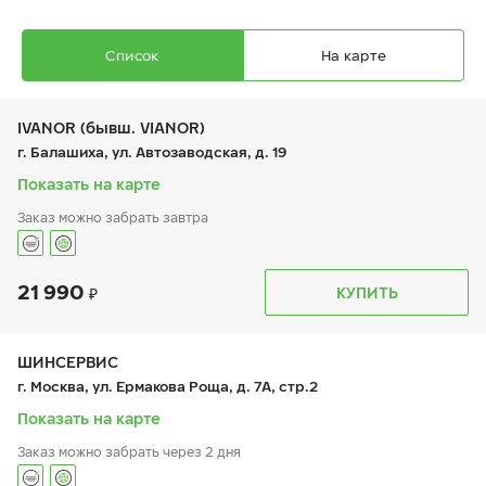
Список
На карте
IVANOR (бывш. VIANOR)
г. Балашиха, ул. Автозаводская, д. 19
Показать на карте
Заказ можно забрать завтра
21 990
График работы
Телефон
КУПИТЬ
пн:
9:00-21:00
+7 (495) 212-16-06
вт:
9:00-21:00
+7 (495) 215-01-05
ср:
9:00-21:00
чт:
9:00-21:00
ШИНСЕРВИС
пт:
9:00-21:00
г. Москва, ул. Ермакова Роща, д. 7А, стр.2
сб:
9:00-21:00
вс:
9:00-21:00
Показать на карте
Заказ можно забрать через 2 дня