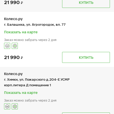
21 990
График работы
Телефон
КУПИТЬ
пн:
9:00-20:00
+7 (495) 212-16-06
вт:
9:00-20:00
+7 (926) 388-67-57
ср:
9:00-20:00
чт:
9:00-20:00
Колесо.ру
пт:
9:00-20:00
г. Балашиха, ул. Агрогородок, вл. 77
сб:
10:00-18:00
вс:
10:00-18:00
Показать на карте
Заказ можно забрать через 2 дня
21 990
График работы
Телефон
КУПИТЬ
пн:
9:00-21:00
+7 (495 )544-02-02
вт:
9:00-21:00
ср:
9:00-21:00
чт:
9:00-21:00
Колесо.ру
пт:
9:00-21:00
г. Химки, ул. Пожарского д.204-Е УСМР
сб:
9:00-21:00
корп.литера Д помещение 1
вс:
9:00-21:00
Показать на карте
Заказ можно забрать через 2 дня