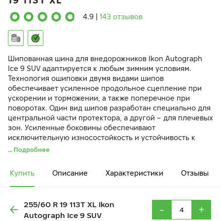
19 113T XL
4.9
|
143 отзывов
Шипованная шина для внедорожников Ikon Autograph
Ice 9 SUV адаптируется к любым зимним условиям.
Технология ошиповки двумя видами шипов
обеспечивает усиленное продольное сцепление при
ускорении и торможении, а также поперечное при
поворотах. Один вид шипов разработан специально для
центральной части протектора, а другой – для плечевых
зон. Усиленные боковины обеспечивают
исключительную износостойкость и устойчивость к
разрыву при внешних ударах и наезде на препятствия.
... Подробнее
Купить
Описание
Характеристики
Отзывы
255/60 R 19 113T XL Ikon
-
+
Autograph Ice 9 SUV