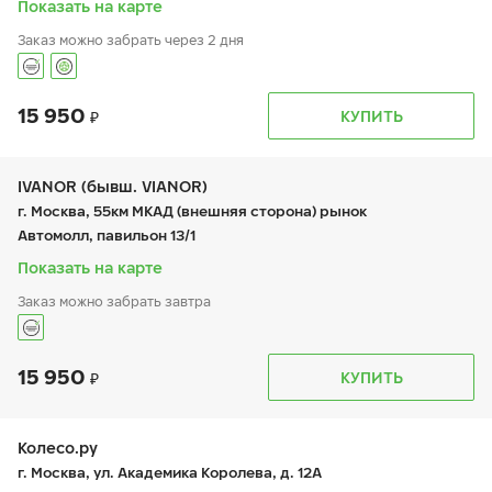
Показать на карте
Заказ можно забрать через 2 дня
15 950
График работы
Телефон
КУПИТЬ
пн:
9:00-21:00
+7 800 333-83-88
вт:
9:00-21:00
ср:
9:00-21:00
чт:
9:00-21:00
IVANOR (бывш. VIANOR)
пт:
9:00-21:00
г. Москва, 55км МКАД (внешняя сторона) рынок
сб:
9:00-20:00
Автомолл, павильон 13/1
вс:
9:00-20:00
Показать на карте
Заказ можно забрать завтра
15 950
График работы
Телефон
КУПИТЬ
пн:
9:00-19:00
+7 (495) 212-16-06
вт:
9:00-19:00
ср:
9:00-19:00
чт:
9:00-19:00
Колесо.ру
пт:
9:00-19:00
г. Москва, ул. Академика Королева, д. 12А
сб:
9:00-19:00