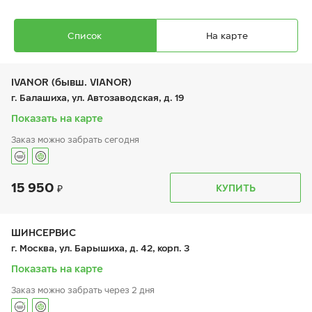
Список
На карте
IVANOR (бывш. VIANOR)
г. Балашиха, ул. Автозаводская, д. 19
Показать на карте
Заказ можно забрать сегодня
Ikon Autograph Ice 10 SUV
225/65 R 17 106T XL
15 950
График работы
Телефон
КУПИТЬ
пн:
9:00-21:00
+7 (495) 212-16-06
вт:
9:00-21:00
+7 (495) 215-01-05
ср:
9:00-21:00
чт:
9:00-21:00
ШИНСЕРВИС
пт:
9:00-21:00
18 340
₽
г. Москва, ул. Барышиха, д. 42, корп. 3
от
сб:
9:00-21:00
вс:
9:00-21:00
Показать на карте
Заказ можно забрать через 2 дня