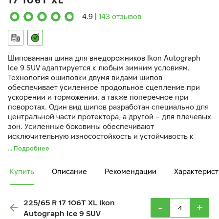
17 106T XL
4.9
|
143 отзывов
Шипованная шина для внедорожников Ikon Autograph
Ice 9 SUV адаптируется к любым зимним условиям.
Технология ошиповки двумя видами шипов
обеспечивает усиленное продольное сцепление при
ускорении и торможении, а также поперечное при
поворотах. Один вид шипов разработан специально для
центральной части протектора, а другой – для плечевых
зон. Усиленные боковины обеспечивают
исключительную износостойкость и устойчивость к
разрыву при внешних ударах и наезде на препятствия.
... Подробнее
Купить
Описание
Рекомендации
Характерист
225/65 R 17 106T XL Ikon
-
+
Autograph Ice 9 SUV