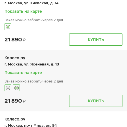
пт:
9:00-19:00
г. Москва, ул. Киевская, д. 14
сб:
9:00-19:00
вс:
-
Показать на карте
Заказ можно забрать через 2 дня
21 890
График работы
Телефон
КУПИТЬ
пн:
9:00-19:00
+7 (495) 320-44-50 (доб. 4001)
вт:
9:00-19:00
ср:
9:00-19:00
чт:
9:00-19:00
Колесо.ру
пт:
9:00-19:00
г. Москва, ул. Ясеневая, д. 13
сб:
9:00-19:00
вс:
9:00-19:00
Показать на карте
Заказ можно забрать через 2 дня
21 890
График работы
Телефон
КУПИТЬ
пн:
9:00-21:00
+7 (495) 399-86-90
вт:
9:00-21:00
ср:
9:00-21:00
чт:
9:00-21:00
Колесо.ру
пт:
9:00-21:00
г. Москва, пр-т Мира, вл. 94