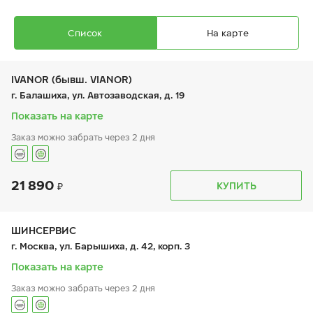
Список
На карте
IVANOR (бывш. VIANOR)
г. Балашиха, ул. Автозаводская, д. 19
Показать на карте
Заказ можно забрать через 2 дня
Ikon Autograph Ice 10
235/45 R 18 98T XL
21 890
График работы
Телефон
КУПИТЬ
пн:
9:00-21:00
+7 (495) 212-16-06
вт:
9:00-21:00
+7 (495) 215-01-05
ср:
9:00-21:00
чт:
9:00-21:00
ШИНСЕРВИС
пт:
9:00-21:00
24 900
₽
г. Москва, ул. Барышиха, д. 42, корп. 3
от
сб:
9:00-21:00
вс:
9:00-21:00
Показать на карте
Заказ можно забрать через 2 дня