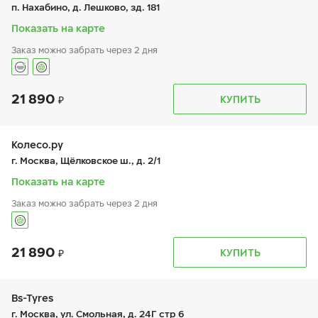
пт:
9:00-21:00
п. Нахабино, д. Лешково, зд. 181
сб:
9:00-20:00
вс:
9:00-20:00
Показать на карте
Заказ можно забрать через 2 дня
21 890
График работы
Телефон
КУПИТЬ
пн:
9:00-21:00
+7 (495) 212-16-06
вт:
9:00-21:00
ср:
9:00-21:00
чт:
9:00-21:00
Колесо.ру
пт:
9:00-21:00
г. Москва, Щёлковское ш., д. 2/1
сб:
9:00-21:00
вс:
9:00-21:00
Показать на карте
Заказ можно забрать через 2 дня
21 890
График работы
Телефон
КУПИТЬ
пн:
9:00-21:00
+7 (499) 166-29-28
вт:
9:00-21:00
ср:
9:00-21:00
чт:
9:00-21:00
Bs-Tyres
пт:
9:00-21:00
г. Москва, ул. Смольная, д. 24Г стр 6