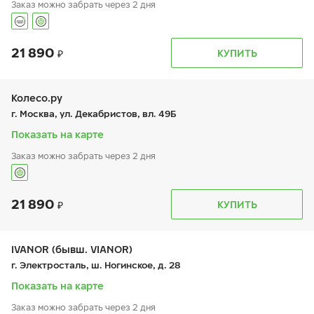
Заказ можно забрать через 2 дня
21 890
График работы
Телефон
КУПИТЬ
пн:
9:00-20:00
+7 (800) 333-83-88
вт:
9:00-20:00
ср:
9:00-20:00
чт:
9:00-20:00
Колесо.ру
пт:
9:00-20:00
г. Москва, ул. Декабристов, вл. 49Б
сб:
10:00-18:00
вс:
10:00-18:00
Показать на карте
Заказ можно забрать через 2 дня
21 890
График работы
Телефон
КУПИТЬ
пн:
9:00-21:00
+7 (495) 730-54-81
вт:
9:00-21:00
ср:
9:00-21:00
чт:
9:00-21:00
IVANOR (бывш. VIANOR)
пт:
9:00-21:00
г. Электросталь, ш. Ногинское, д. 28
сб:
9:00-21:00
вс:
9:00-21:00
Показать на карте
Заказ можно забрать через 2 дня