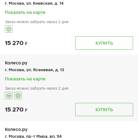
пт:
9:00-19:00
г. Москва, ул. Киевская, д. 14
сб:
9:00-19:00
вс:
-
Показать на карте
Заказ можно забрать через 2 дня
15 270
График работы
Телефон
КУПИТЬ
пн:
9:00-19:00
+7 (495) 320-44-50 (доб. 4001)
вт:
9:00-19:00
ср:
9:00-19:00
чт:
9:00-19:00
Колесо.ру
пт:
9:00-19:00
г. Москва, ул. Ясеневая, д. 13
сб:
9:00-19:00
вс:
9:00-19:00
Показать на карте
Заказ можно забрать через 2 дня
15 270
График работы
Телефон
КУПИТЬ
пн:
9:00-21:00
+7 (495) 399-86-90
вт:
9:00-21:00
ср:
9:00-21:00
чт:
9:00-21:00
Колесо.ру
пт:
9:00-21:00
г. Москва, пр-т Мира, вл. 94