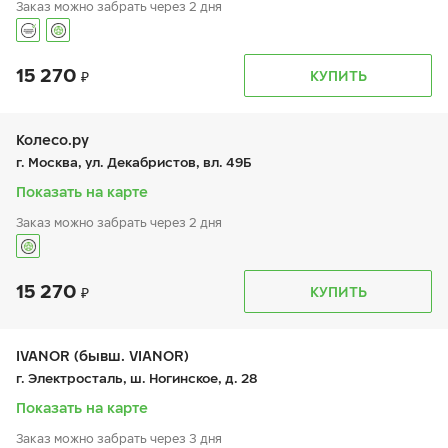
Заказ можно забрать через 2 дня
15 270
График работы
Телефон
КУПИТЬ
пн:
9:00-20:00
+7 (800) 333-83-88
вт:
9:00-20:00
ср:
9:00-20:00
чт:
9:00-20:00
Колесо.ру
пт:
9:00-20:00
г. Москва, ул. Декабристов, вл. 49Б
сб:
10:00-18:00
вс:
10:00-18:00
Показать на карте
Заказ можно забрать через 2 дня
15 270
График работы
Телефон
КУПИТЬ
пн:
9:00-21:00
+7 (495) 730-54-81
вт:
9:00-21:00
ср:
9:00-21:00
чт:
9:00-21:00
IVANOR (бывш. VIANOR)
пт:
9:00-21:00
г. Электросталь, ш. Ногинское, д. 28
сб:
9:00-21:00
вс:
9:00-21:00
Показать на карте
Заказ можно забрать через 3 дня