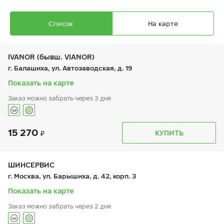
Список
На карте
IVANOR (бывш. VIANOR)
г. Балашиха, ул. Автозаводская, д. 19
Показать на карте
Заказ можно забрать через 3 дня
Ikon Autograph Ice 10
205/50 R 17 93T XL
15 270
График работы
Телефон
КУПИТЬ
пн:
9:00-21:00
+7 (495) 212-16-06
вт:
9:00-21:00
+7 (495) 215-01-05
ср:
9:00-21:00
чт:
9:00-21:00
ШИНСЕРВИС
пт:
9:00-21:00
17 550
₽
г. Москва, ул. Барышиха, д. 42, корп. 3
от
сб:
9:00-21:00
вс:
9:00-21:00
Показать на карте
Заказ можно забрать через 2 дня