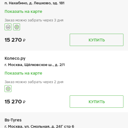
пт:
9:00-21:00
п. Нахабино, д. Лешково, зд. 181
сб:
9:00-20:00
вс:
9:00-20:00
Показать на карте
Заказ можно забрать через 3 дня
15 270
График работы
Телефон
КУПИТЬ
пн:
9:00-21:00
+7 (495) 212-16-06
вт:
9:00-21:00
ср:
9:00-21:00
чт:
9:00-21:00
Колесо.ру
пт:
9:00-21:00
г. Москва, Щёлковское ш., д. 2/1
сб:
9:00-21:00
вс:
9:00-21:00
Показать на карте
Заказ можно забрать через 2 дня
15 270
График работы
Телефон
КУПИТЬ
пн:
9:00-21:00
+7 (499) 166-29-28
вт:
9:00-21:00
ср:
9:00-21:00
чт:
9:00-21:00
Bs-Tyres
пт:
9:00-21:00
г. Москва, ул. Смольная, д. 24Г стр 6