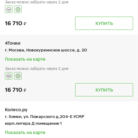
Заказ можно забрать через 2 дня
16 710
График работы
Телефон
КУПИТЬ
пн:
9:00-21:00
+7 (495 )544-02-02
вт:
9:00-21:00
ср:
9:00-21:00
чт:
9:00-21:00
4Точки
пт:
9:00-21:00
г. Москва, Новокуркинское шоссе, д. 20
сб:
9:00-21:00
вс:
9:00-21:00
Показать на карте
Заказ можно забрать через 2 дня
16 710
График работы
Телефон
КУПИТЬ
пн:
8:00-20:00
+7 (925) 777-70-17
вт:
8:00-20:00
ср:
8:00-20:00
чт:
8:00-20:00
Колесо.ру
пт:
8:00-20:00
г. Химки, ул. Пожарского д.204-Е УСМР
сб:
8:00-20:00
корп.литера Д помещение 1
вс:
8:00-20:00
Показать на карте