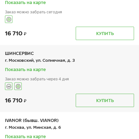
вс:
9:00-19:00
Показать на карте
Заказ можно забрать сегодня
16 710
График работы
Телефон
КУПИТЬ
пн:
9:00-21:00
+7 (495) 615-90-58
вт:
9:00-21:00
ср:
9:00-21:00
чт:
9:00-21:00
ШИНСЕРВИС
пт:
9:00-21:00
г. Московский, ул. Солнечная, д. 3
сб:
9:00-21:00
вс:
9:00-21:00
Показать на карте
Заказ можно забрать через 4 дня
16 710
График работы
Телефон
КУПИТЬ
пн:
9:00-21:00
+7 800 333-83-88
вт:
9:00-21:00
ср:
9:00-21:00
чт:
9:00-21:00
IVANOR (бывш. VIANOR)
пт:
9:00-21:00
г. Москва, ул. Минская, д. 6
сб:
9:00-20:00
вс:
9:00-20:00
Показать на карте