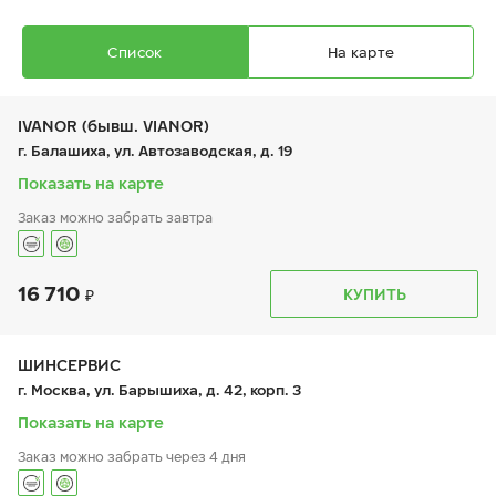
Список
На карте
IVANOR (бывш. VIANOR)
г. Балашиха, ул. Автозаводская, д. 19
Показать на карте
Заказ можно забрать завтра
Ikon Character Ice 7 (Nordman 7)
225/60 R 16 102T XL
16 710
График работы
Телефон
КУПИТЬ
пн:
9:00-21:00
+7 (495) 212-16-06
вт:
9:00-21:00
+7 (495) 215-01-05
ср:
9:00-21:00
чт:
9:00-21:00
ШИНСЕРВИС
пт:
9:00-21:00
10 900
₽
г. Москва, ул. Барышиха, д. 42, корп. 3
от
сб:
9:00-21:00
вс:
9:00-21:00
Показать на карте
Заказ можно забрать через 4 дня