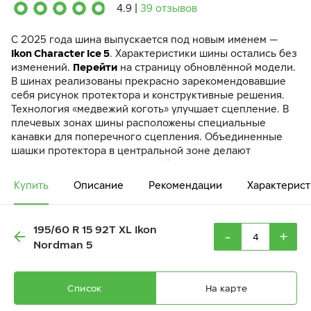
4.9
|
39 отзывов
C 2025 года шина выпускается под новым именем —
Ikon Character Ice 5
. Характеристики шины остались без
изменений.
Перейти
на страницу обновлённой модели.
В шинах реализованы прекрасно зарекомендовавшие
себя рисунок протектора и конструктивные решения.
Технология «медвежий коготь» улучшает сцепление. В
плечевых зонах шины расположены специальные
канавки для поперечного сцепления. Объединенные
шашки протектора в центральной зоне делают
передачу управления от руля более точной. Рисунок
протектора делает контакт с дорогой более гладким и
Купить
Описание
Рекомендации
Характерист
позволяет шине легче вращаться. Во время торможения
«Медвежий коготь», или выступ на шашке протектора,
удерживает шип в вертикальном положении,
195/60 R 15 92T XL Ikon
-
+
препятствуя наклону во время касания шины дорожного
Nordman 5
полотна, и, таким образом, улучшает сцепление. При
производстве резиновой смеси использованы
очищенные низко-ароматические масла.
Список
На карте