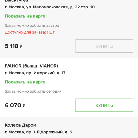
пт:
9:00-21:00
г. Москва, ул. Маломосковская, д. 22 стр. 10
сб:
9:00-21:00
вс:
10:00-18:00
Показать на карте
Заказ можно забрать завтра
Доступно для заказа: 1 шт.
5 118
График работы
Телефон
КУПИТЬ
пн:
9:00-21:00
+7 (499) 444-22-61
вт:
9:00-21:00
ср:
9:00-21:00
чт:
9:00-21:00
IVANOR (бывш. VIANOR)
пт:
9:00-21:00
г. Москва, пр. Ижорский, д. 17
сб:
9:00-21:00
вс:
9:00-21:00
Показать на карте
Заказ можно забрать сегодня
6 070
График работы
Телефон
КУПИТЬ
пн:
9:00-21:00
+7 (495) 212-16-06
вт:
9:00-21:00
+7 (917) 568-50-88
ср:
9:00-21:00
чт:
9:00-21:00
Колеса Даром
пт:
9:00-21:00
г. Москва, пр. 1-й Дорожный, д. 5
сб:
9:00-21:00