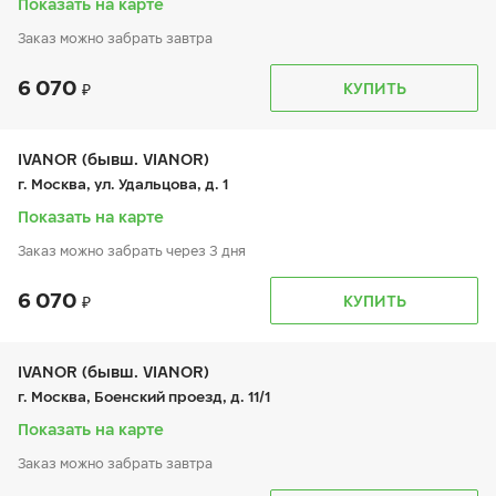
Показать на карте
Шиномонтаж отсутствует
Заказ можно забрать завтра
6 070
График работы
Телефон
КУПИТЬ
пн:
8:00-19:00
+7 (967) 007-22-88
вт:
8:00-19:00
ср:
8:00-19:00
чт:
8:00-19:00
IVANOR (бывш. VIANOR)
пт:
8:00-19:00
г. Москва, ул. Удальцова, д. 1
сб:
8:00-19:00
вс:
8:00-19:00
Показать на карте
Заказ можно забрать через 3 дня
6 070
График работы
Телефон
КУПИТЬ
пн:
9:00-21:00
+7 (495) 212-16-06
вт:
9:00-21:00
ср:
9:00-21:00
чт:
9:00-21:00
IVANOR (бывш. VIANOR)
пт:
9:00-21:00
г. Москва, Боенский проезд, д. 11/1
сб:
9:00-21:00
вс:
9:00-21:00
Показать на карте
Заказ можно забрать завтра