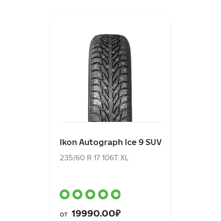
Ikon Autograph Ice 9 SUV
235/60 R 17 106T XL
Ikon Autograph Ice 9 SUV
19990.00₽
от
235/60 R 17 106T XL
19990.00₽
от