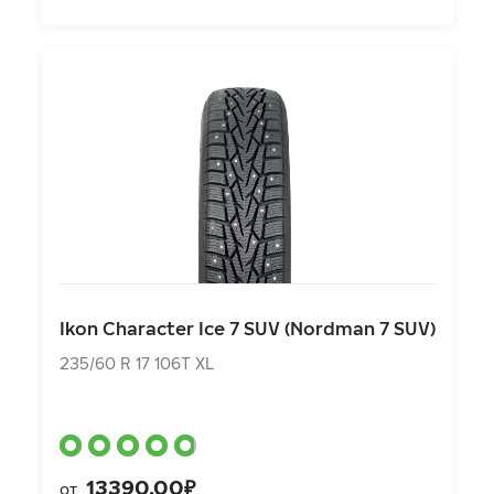
Ikon Character Ice 7 SUV (Nordman 7 SUV)
235/60 R 17 106T XL
Ikon Character Ice 7 SUV (Nordman 7 SUV)
13390.00₽
от
235/60 R 17 106T XL
13390.00₽
от