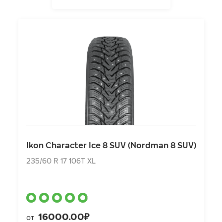
Ikon Character Ice 8 SUV (Nordman 8 SUV)
235/60 R 17 106T XL
Ikon Character Ice 8 SUV (Nordman 8 SUV)
16000.00₽
от
235/60 R 17 106T XL
16000.00₽
от