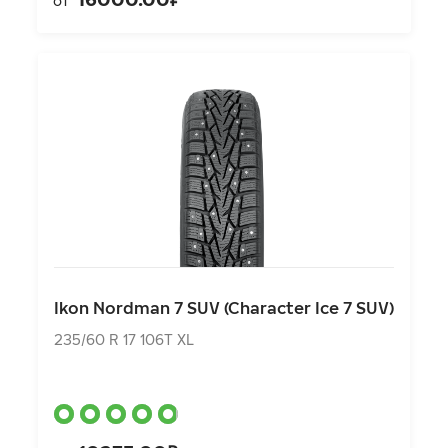
от
Ikon Nordman 7 SUV (Character Ice 7 SUV)
235/60 R 17 106T XL
Ikon Nordman 7 SUV (Character Ice 7 SUV)
10275.00₽
от
235/60 R 17 106T XL