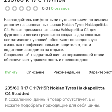
235/60 R 17 C 117/115R
0.0
|
0 отзывов
Наслаждайтесь комфортными путешествиями по зимним
дорогам на шипованных шинах Nokian Tyres Hakkapeliitta
C4. Новые премиальные шины Hakkapeliitta C4 для
фургонов и легких грузовиков созданы для сложных
климатических условий, облегчают повседневную
жизнь как профессиональным водителям, так и
водителям автодомов на отдыхе.
Современный квадратный шип из нержавеющей стали
обеспечивает управляемость и превосходное
сцепление как на льду, так и на снегу.
Купить
Описание
Рекомендации
Характерист
Уникальное сцепление на льду и снегу —
квадратные шипы из нержавеющей стали
обеспечивают сцепление и долговечность
235/60 R 17 C 117/115R Nokian Tyres Hakkapeliitta
Точность, сбалансированность и стабильность
C4 Studded
даже при больших нагрузках
Увеличенный пробег, усиленные арамидом
К сожалению, данный товар отсутствует. Вы
боковины обеспечивают дополнительную
можете подобрать подходящие для себя шины.
прочность