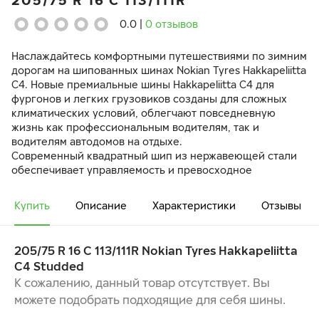
205/75 R 16 C 113/111R
0.0
|
0 отзывов
Наслаждайтесь комфортными путешествиями по зимним
дорогам на шипованных шинах Nokian Tyres Hakkapeliitta
C4. Новые премиальные шины Hakkapeliitta C4 для
фургонов и легких грузовиков созданы для сложных
климатических условий, облегчают повседневную
жизнь как профессиональным водителям, так и
водителям автодомов на отдыхе.
Современный квадратный шип из нержавеющей стали
обеспечивает управляемость и превосходное
сцепление как на льду, так и на снегу.
Купить
Описание
Характеристики
Отзывы
Уникальное сцепление на льду и снегу —
квадратные шипы из нержавеющей стали
обеспечивают сцепление и долговечность
205/75 R 16 C 113/111R Nokian Tyres Hakkapeliitta
Точность, сбалансированность и стабильность
C4 Studded
даже при больших нагрузках
Увеличенный пробег, усиленные арамидом
К сожалению, данный товар отсутствует. Вы
боковины обеспечивают дополнительную
можете подобрать подходящие для себя шины.
прочность