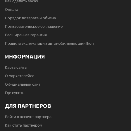
Как сделать заказ
Оплата
Порядок возврата и обмена
Пользовательское соглашение
Расширенная гарантия
Правила эксплуатации автомобильных шин Ikon
ИНФОРМАЦИЯ
Карта сайта
О маркетплейсе
Официальный сайт
Где купить
ДЛЯ ПАРТНЕРОВ
Войти в аккаунт партнера
Как стать партнером