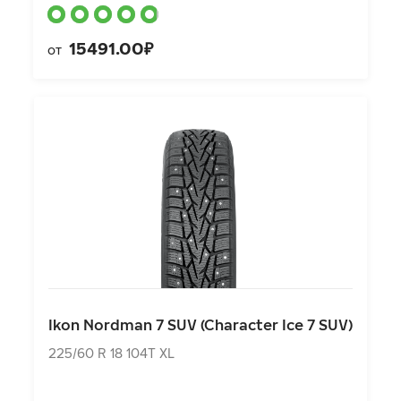
15491.00₽
от
Ikon Nordman 7 SUV (Character Ice 7 SUV)
225/60 R 18 104T XL
Ikon Nordman 7 SUV (Character Ice 7 SUV)
11760.00₽
от
225/60 R 18 104T XL