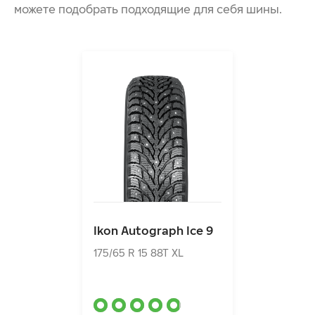
можете подобрать подходящие для себя шины.
Ikon Autograph Ice 9
175/65 R 15 88T XL
Ikon Autograph Ice 9
8880.00₽
от
175/65 R 15 88T XL