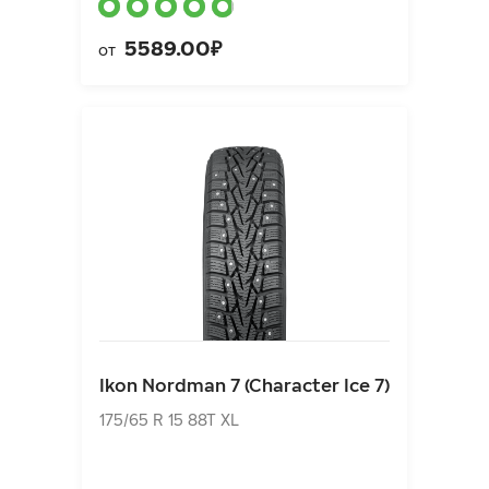
5589.00₽
от
Ikon Nordman 7 (Character Ice 7)
175/65 R 15 88T XL
Ikon Nordman 7 (Character Ice 7)
5293.00₽
от
175/65 R 15 88T XL