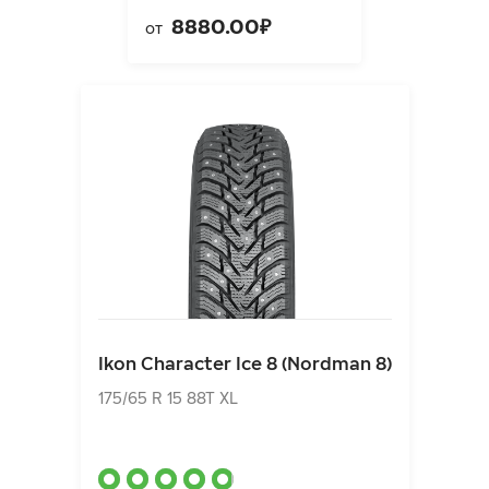
8880.00₽
от
Ikon Character Ice 8 (Nordman 8)
175/65 R 15 88T XL
Ikon Character Ice 8 (Nordman 8)
7740.00₽
от
175/65 R 15 88T XL