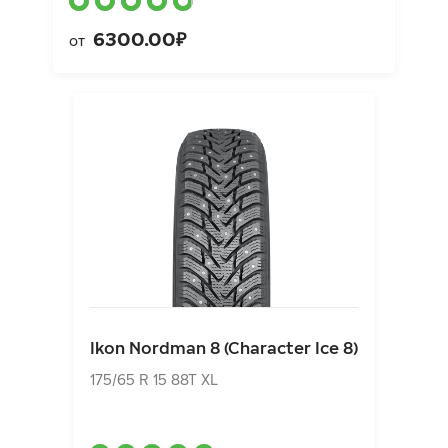
6300.00₽
от
Ikon Nordman 8 (Character Ice 8)
175/65 R 15 88T XL
Ikon Nordman 8 (Character Ice 8)
5589.00₽
от
175/65 R 15 88T XL