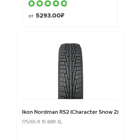
5293.00₽
от
Ikon Nordman RS2 (Character Snow 2)
175/65 R 15 88R XL
Ikon Nordman RS2 (Character Snow 2)
4769.00₽
от
175/65 R 15 88R XL