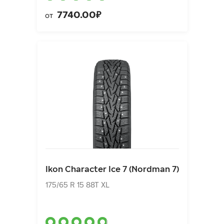
7740.00₽
от
Ikon Character Ice 7 (Nordman 7)
175/65 R 15 88T XL
Ikon Character Ice 7 (Nordman 7)
6940.00₽
от
175/65 R 15 88T XL