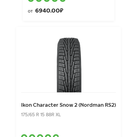
6940.00₽
от
Ikon Character Snow 2 (Nordman RS2)
175/65 R 15 88R XL
Ikon Character Snow 2 (Nordman RS2)
6300.00₽
от
175/65 R 15 88R XL