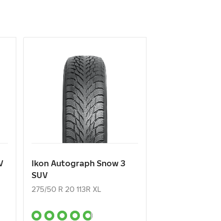
V
Ikon Autograph Snow 3
SUV
275/50 R 20 113R XL
20 830
₽
от
V
Ikon Autograph Snow 3
SUV
КУПИТЬ
275/50 R 20 113R XL