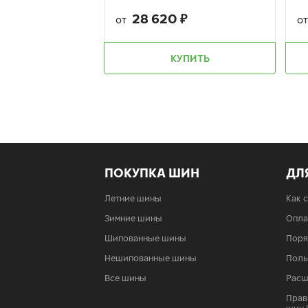
28 620
₽
от
о
КУПИТЬ
ПОКУПКА ШИН
ДЛ
Летние шины
Как 
Зимние шины
Опла
Шипованные шины
Поря
Нешипованные шины
Поль
Все шины
Расш
Прав