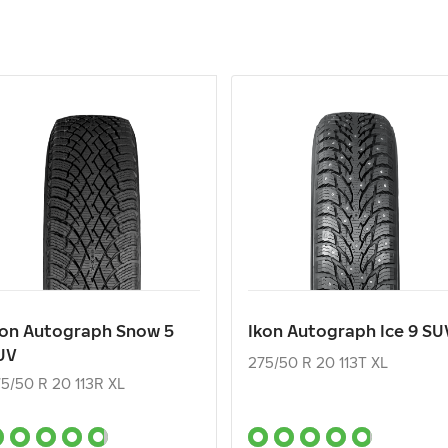
kon Autograph Snow 5
Ikon Autograph Ice 9 SU
UV
275/50 R 20 113T XL
5/50 R 20 113R XL
24 970
₽
24 910
₽
т
от
kon Autograph Snow 5
Ikon Autograph Ice 9 SU
UV
КУПИТЬ
КУПИТЬ
275/50 R 20 113T XL
5/50 R 20 113R XL