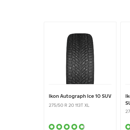
Ikon Autograph Ice 10 SUV
I
S
275/50 R 20 113T XL
27
28 620
₽
от
о
Ikon Autograph Ice 10 SUV
I
S
КУПИТЬ
275/50 R 20 113T XL
27