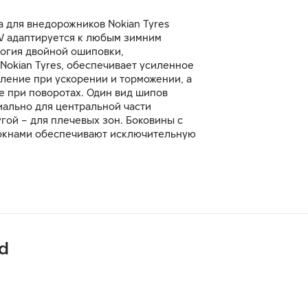
 для внедорожников Nokian Tyres
SUV адаптируется к любым зимним
логия двойной ошиповки,
Nokian Tyres, обеспечивает усиленное
ление при ускорении и торможении, а
е при поворотах. Один вид шипов
иально для центральной части
угой – для плечевых зон. Боковины с
окнами обеспечивают исключительную
и устойчивость к разрыву при внешних
на препятствия.
ed