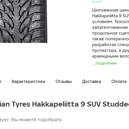
Шипованная шина
Hakkapeliitta 9 
условиям. Техно
запатентованная 
продольное сцеп
также поперечно
разработан спец
протектора, а др
арамидными вол
износостойкость 
... Подробнее
ударах и наезде 
и
Характеристики
Отзывы
Доставка
Оплата
ian Tyres Hakkapeliitta 9 SUV Studd
вует. Вы можете подобрать