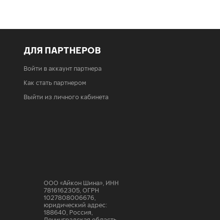
ДЛЯ ПАРТНЕРОВ
Войти в аккаунт партнера
Как стать партнером
Выйти из личного кабинета
ООО «Айкон Шина»
,
ИНН
7816162305, ОГРН
1027808006676,
юридический адрес:
188640
,
Россия,
Ленинградская область,