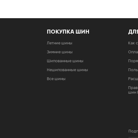
ПОКУПКА ШИН
ДЛ
Летние шины
Как 
Зимние шины
Опла
Шипованные шины
Поря
Нешипованные шины
Поль
Все шины
Расш
Прав
шин 
Подп