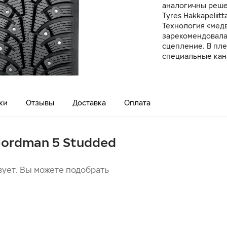
аналогичны реше
Tyres Hakkapeliitta
Технология «медв
зарекомендовала 
сцепление. В пл
специальные кан
ки
Отзывы
Доставка
Оплата
 Nordman 5 Studded
вует. Вы можете подобрать