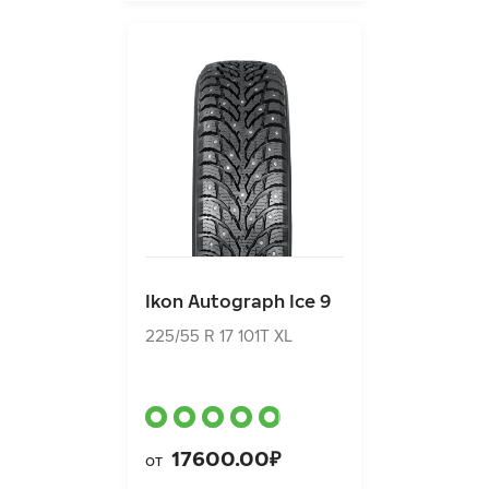
Ikon Autograph Ice 9
225/55 R 17 101T XL
Ikon Autograph Ice 9
17600.00₽
от
225/55 R 17 101T XL
17600.00₽
от