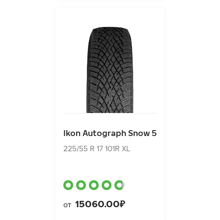
Ikon Autograph Snow 5
225/55 R 17 101R XL
Ikon Autograph Snow 5
15060.00₽
от
225/55 R 17 101R XL
15060.00₽
от