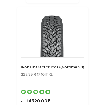
Ikon Character Ice 8 (Nordman 8)
225/55 R 17 101T XL
Ikon Character Ice 8 (Nordman 8)
14520.00₽
от
225/55 R 17 101T XL
14520.00₽
от