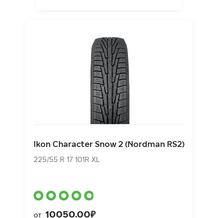
Ikon Character Snow 2 (Nordman RS2)
225/55 R 17 101R XL
Ikon Character Snow 2 (Nordman RS2)
10050.00₽
от
225/55 R 17 101R XL
10050.00₽
от