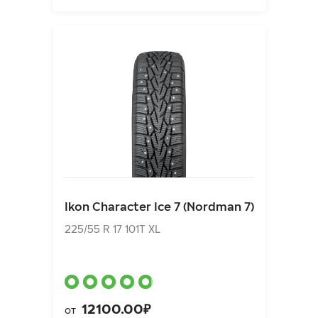
Ikon Character Ice 7 (Nordman 7)
225/55 R 17 101T XL
Ikon Character Ice 7 (Nordman 7)
12100.00₽
от
225/55 R 17 101T XL
12100.00₽
от