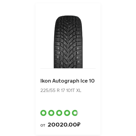
Ikon Autograph Ice 10
225/55 R 17 101T XL
Ikon Autograph Ice 10
20020.00₽
от
225/55 R 17 101T XL
20020.00₽
от