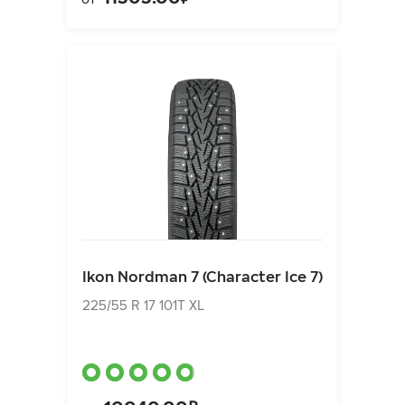
Ikon Nordman 7 (Character Ice 7)
225/55 R 17 101T XL
Ikon Nordman 7 (Character Ice 7)
10040.00₽
от
225/55 R 17 101T XL