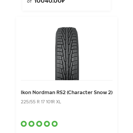
10040.00₽
от
Ikon Nordman RS2 (Character Snow 2)
225/55 R 17 101R XL
Ikon Nordman RS2 (Character Snow 2)
8131.00₽
от
225/55 R 17 101R XL