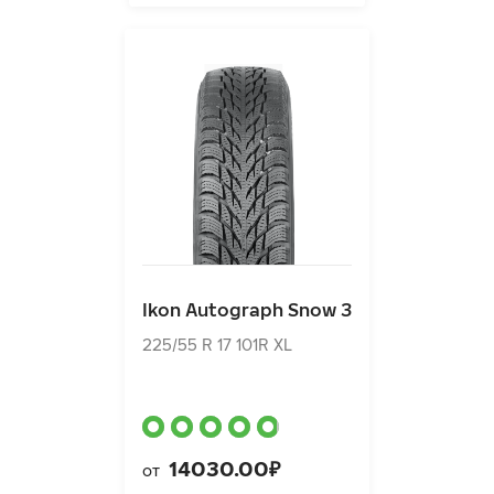
Ikon Autograph Snow 3
225/55 R 17 101R XL
Ikon Autograph Snow 3
14030.00₽
от
225/55 R 17 101R XL
14030.00₽
от