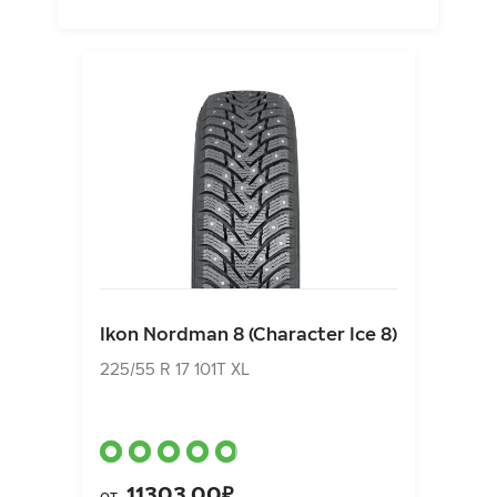
Ikon Nordman 8 (Character Ice 8)
225/55 R 17 101T XL
Ikon Nordman 8 (Character Ice 8)
11303.00₽
от
225/55 R 17 101T XL
11303.00₽
от