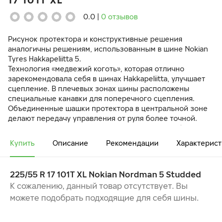
17 101T XL
0.0
|
0 отзывов
Рисунок протектора и конструктивные решения
аналогичны решениям, использованным в шине Nokian
Tyres Hakkapeliitta 5.
Технология «медвежий коготь», которая отлично
зарекомендовала себя в шинах Hakkapeliitta, улучшает
сцепление. В плечевых зонах шины расположены
специальные канавки для поперечного сцепления.
Объединенные шашки протектора в центральной зоне
делают передачу управления от руля более точной.
Рисунок протектора делает контакт с дорогой более
гладким и позволяет шине легче вращаться.
Купить
Описание
Рекомендации
Характерист
Во время торможения «Медвежий коготь», или выступ на
шашке протектора, удерживает шип в вертикальном
положении, препятствуя наклону во время касания
225/55 R 17 101T XL Nokian Nordman 5 Studded
шины дорожного полотна, и, таким образом, улучшает
К сожалению, данный товар отсутствует. Вы
сцепление.
можете подобрать подходящие для себя шины.
При производстве резиновой смеси использованы
очищенные низко-ароматические масла