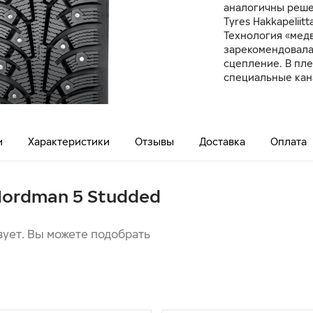
аналогичны реше
Tyres Hakkapeliitta
Технология «медв
зарекомендовала 
сцепление. В пл
специальные кан
и
Характеристики
Отзывы
Доставка
Оплата
 Nordman 5 Studded
вует. Вы можете подобрать