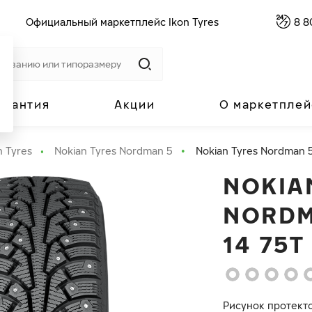
Официальный маркетплейс Ikon Tyres
8 8
арантия
Акции
О маркетплей
n Tyres
Nokian Tyres Nordman 5
Nokian Tyres Nordman 5
NOKIA
NORDM
14 75T
Рисунок протект