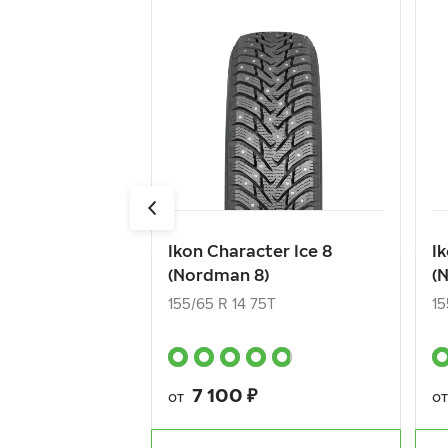
Ikon Character Ice 8
I
(Nordman 8)
(
155/65 R 14 75T
15
7 100
₽
от
о
Ikon Character Ice 8
I
(Nordman 8)
(
КУПИТЬ
155/65 R 14 75T
15
7 100
₽
от
о