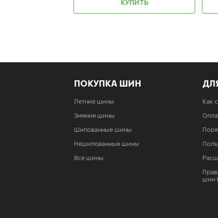
КУПИТЬ
ПОКУПКА ШИН
ДЛ
Летние шины
Как 
Зимние шины
Опла
Шипованные шины
Поря
Нешипованные шины
Поль
Все шины
Расш
Прав
шин 